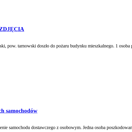
– ZDJĘCIA
ski, pow. tarnowski doszło do pożaru budynku mieszkalnego. 1 osob
óch samochodów
nie samochodu dostawczego z osobowym. Jedna osoba poszkodowana. W