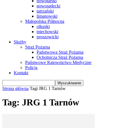
nowotarski
nowosądecki
tatrzański
limanowski
Małopolska Północna
olkuski
miechowski
proszowicki
Służby
Straż Pożarna
Państwowa Straż Pożarna
Ochotnicza Straż Pożarna
Państwowe Ratownictwo Medyczne
Policja
Kontakt
Strona główna
Tagi
JRG 1 Tarnów
Tag: JRG 1 Tarnów