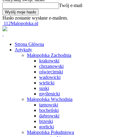
Twój e-mail
Hasło zostanie wysłane e-mailem.
112Malopolska.pl
Strona Główna
Artykuły
Małopolska Zachodnia
krakowski
chrzanowski
oświęcimski
wadowicki
wielicki
suski
myślenicki
Małopolska Wschodnia
tarnowski
bocheński
dąbrowski
brzeski
gorlicki
Małopolska Południowa