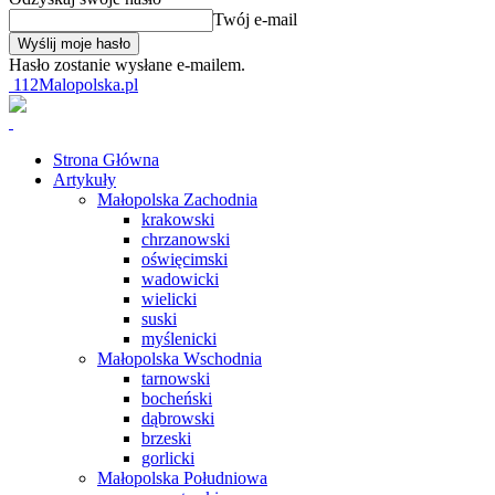
Twój e-mail
Hasło zostanie wysłane e-mailem.
112Malopolska.pl
Strona Główna
Artykuły
Małopolska Zachodnia
krakowski
chrzanowski
oświęcimski
wadowicki
wielicki
suski
myślenicki
Małopolska Wschodnia
tarnowski
bocheński
dąbrowski
brzeski
gorlicki
Małopolska Południowa