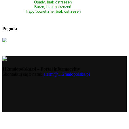
Opady, brak ostrzeżeń
Burze, brak ostrzeżeń
Trąby powietrzne, brak ostrzeżeń
Pogoda
112malopolska.pl – Portal informacyjny
Skontaktuj się z nami:
alarm@112malopolska.pl
Polityka Prywatności