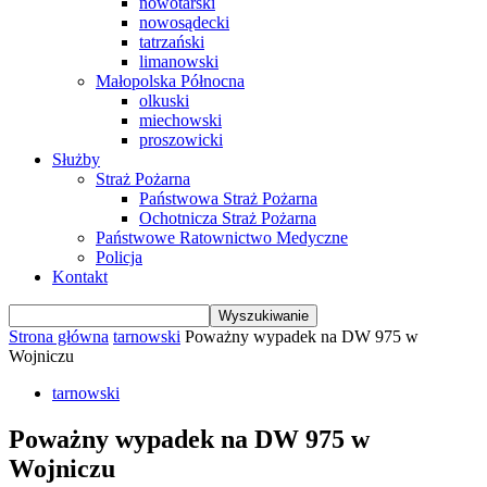
nowotarski
nowosądecki
tatrzański
limanowski
Małopolska Północna
olkuski
miechowski
proszowicki
Służby
Straż Pożarna
Państwowa Straż Pożarna
Ochotnicza Straż Pożarna
Państwowe Ratownictwo Medyczne
Policja
Kontakt
Strona główna
tarnowski
Poważny wypadek na DW 975 w
Wojniczu
tarnowski
Poważny wypadek na DW 975 w
Wojniczu