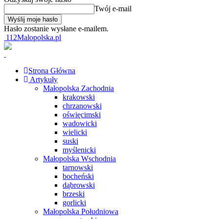
Twój e-mail
Hasło zostanie wysłane e-mailem.
112Malopolska.pl
Strona Główna
Artykuły
Małopolska Zachodnia
krakowski
chrzanowski
oświęcimski
wadowicki
wielicki
suski
myślenicki
Małopolska Wschodnia
tarnowski
bocheński
dąbrowski
brzeski
gorlicki
Małopolska Południowa