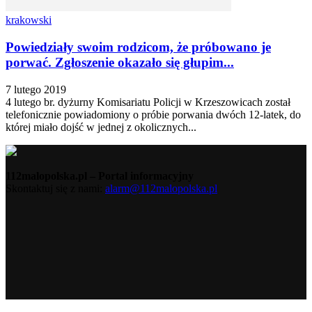
krakowski
Powiedziały swoim rodzicom, że próbowano je
porwać. Zgłoszenie okazało się głupim...
7 lutego 2019
4 lutego br. dyżurny Komisariatu Policji w Krzeszowicach został
telefonicznie powiadomiony o próbie porwania dwóch 12-latek, do
której miało dojść w jednej z okolicznych...
112malopolska.pl – Portal informacyjny
Skontaktuj się z nami:
alarm@112malopolska.pl