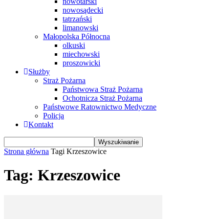
nowotarski
nowosądecki
tatrzański
limanowski
Małopolska Północna
olkuski
miechowski
proszowicki
Służby
Straż Pożarna
Państwowa Straż Pożarna
Ochotnicza Straż Pożarna
Państwowe Ratownictwo Medyczne
Policja
Kontakt
Strona główna
Tagi
Krzeszowice
Tag: Krzeszowice