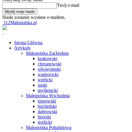
Twój e-mail
Hasło zostanie wysłane e-mailem.
112Malopolska.pl
Strona Główna
Artykuły
Małopolska Zachodnia
krakowski
chrzanowski
oświęcimski
wadowicki
wielicki
suski
myślenicki
Małopolska Wschodnia
tarnowski
bocheński
dąbrowski
brzeski
gorlicki
Małopolska Południowa