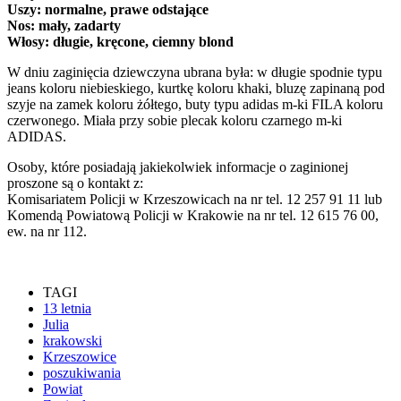
Uszy: normalne, prawe odstające
Nos: mały, zadarty
Włosy: długie, kręcone, ciemny blond
W dniu zaginięcia dziewczyna ubrana była: w długie spodnie typu
jeans koloru niebieskiego, kurtkę koloru khaki, bluzę zapinaną pod
szyje na zamek koloru żółtego, buty typu adidas m-ki FILA koloru
czerwonego. Miała przy sobie plecak koloru czarnego m-ki
ADIDAS.
Osoby, które posiadają jakiekolwiek informacje o zaginionej
proszone są o kontakt z:
Komisariatem Policji w Krzeszowicach na nr tel. 12 257 91 11 lub
Komendą Powiatową Policji w Krakowie na nr tel. 12 615 76 00,
ew. na nr 112.
TAGI
13 letnia
Julia
krakowski
Krzeszowice
poszukiwania
Powiat