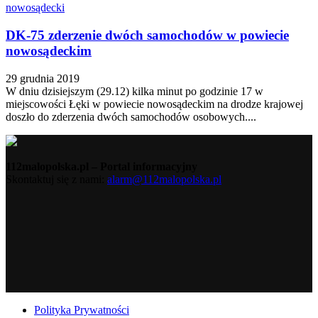
nowosądecki
DK-75 zderzenie dwóch samochodów w powiecie
nowosądeckim
29 grudnia 2019
W dniu dzisiejszym (29.12) kilka minut po godzinie 17 w
miejscowości Łęki w powiecie nowosądeckim na drodze krajowej
doszło do zderzenia dwóch samochodów osobowych....
112malopolska.pl – Portal informacyjny
Skontaktuj się z nami:
alarm@112malopolska.pl
Polityka Prywatności