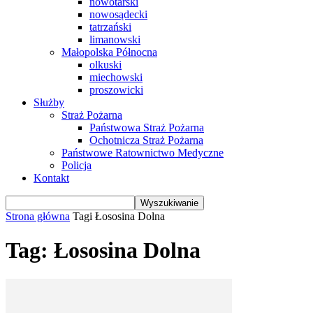
nowotarski
nowosądecki
tatrzański
limanowski
Małopolska Północna
olkuski
miechowski
proszowicki
Służby
Straż Pożarna
Państwowa Straż Pożarna
Ochotnicza Straż Pożarna
Państwowe Ratownictwo Medyczne
Policja
Kontakt
Strona główna
Tagi
Łososina Dolna
Tag: Łososina Dolna