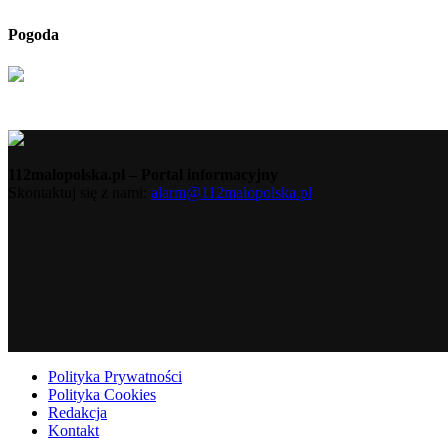
Pogoda
112malopolska.pl – Portal informacyjny
Skontaktuj się z nami:
alarm@112malopolska.pl
Polityka Prywatności
Polityka Cookies
Redakcja
Kontakt