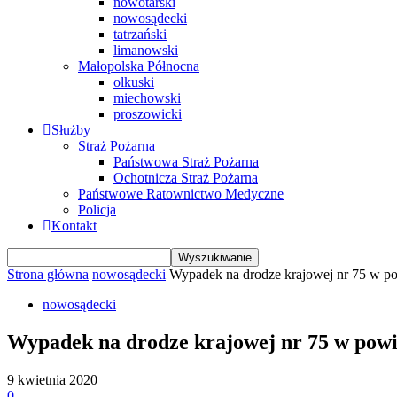
nowotarski
nowosądecki
tatrzański
limanowski
Małopolska Północna
olkuski
miechowski
proszowicki
Służby
Straż Pożarna
Państwowa Straż Pożarna
Ochotnicza Straż Pożarna
Państwowe Ratownictwo Medyczne
Policja
Kontakt
Strona główna
nowosądecki
Wypadek na drodze krajowej nr 75 w p
nowosądecki
Wypadek na drodze krajowej nr 75 w pow
9 kwietnia 2020
0