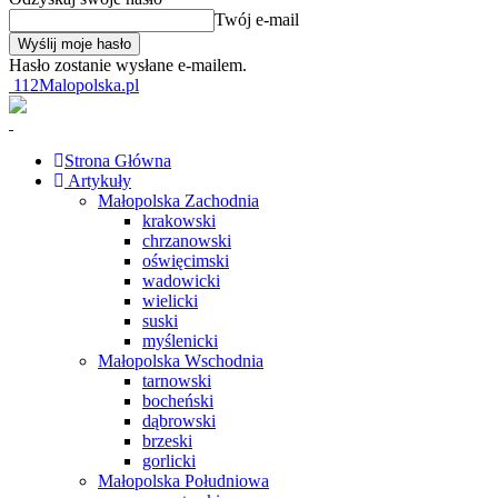
Twój e-mail
Hasło zostanie wysłane e-mailem.
112Malopolska.pl
Strona Główna
Artykuły
Małopolska Zachodnia
krakowski
chrzanowski
oświęcimski
wadowicki
wielicki
suski
myślenicki
Małopolska Wschodnia
tarnowski
bocheński
dąbrowski
brzeski
gorlicki
Małopolska Południowa