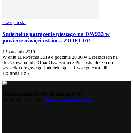
oświęcimski
Śmiertelne potrącenie pieszego na DW933 w
powiecie oświęcimskim – ZDJĘCIA!
12 kwietnia 2019
W dniu 11 kwietnia 2019 o godzinie 20.30 w Brzeszczach na
skrzyżowaniu ulic Ofiar Oświęcimia z Piekarską doszło do
wypadku drogowego śmiertelnego. Jak wstępnie ustalili...
1
2
Strona 1 z 2
112malopolska.pl – Portal informacyjny
Skontaktuj się z nami:
alarm@112malopolska.pl