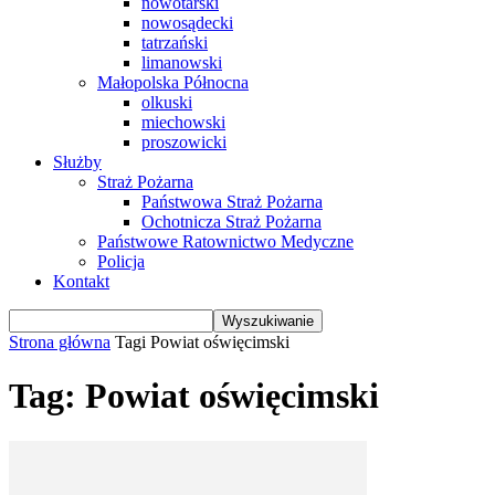
nowotarski
nowosądecki
tatrzański
limanowski
Małopolska Północna
olkuski
miechowski
proszowicki
Służby
Straż Pożarna
Państwowa Straż Pożarna
Ochotnicza Straż Pożarna
Państwowe Ratownictwo Medyczne
Policja
Kontakt
Strona główna
Tagi
Powiat oświęcimski
Tag: Powiat oświęcimski