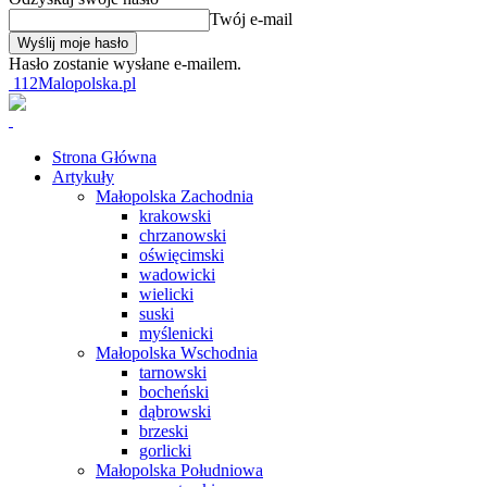
Twój e-mail
Hasło zostanie wysłane e-mailem.
112Malopolska.pl
Strona Główna
Artykuły
Małopolska Zachodnia
krakowski
chrzanowski
oświęcimski
wadowicki
wielicki
suski
myślenicki
Małopolska Wschodnia
tarnowski
bocheński
dąbrowski
brzeski
gorlicki
Małopolska Południowa