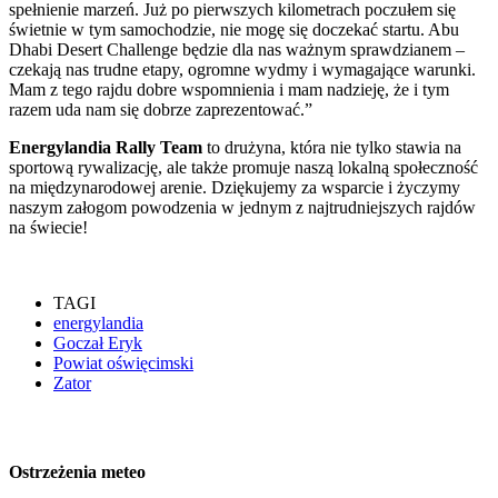
spełnienie marzeń. Już po pierwszych kilometrach poczułem się
świetnie w tym samochodzie, nie mogę się doczekać startu. Abu
Dhabi Desert Challenge będzie dla nas ważnym sprawdzianem –
czekają nas trudne etapy, ogromne wydmy i wymagające warunki.
Mam z tego rajdu dobre wspomnienia i mam nadzieję, że i tym
razem uda nam się dobrze zaprezentować.”
Energylandia Rally Team
to drużyna, która nie tylko stawia na
sportową rywalizację, ale także promuje naszą lokalną społeczność
na międzynarodowej arenie. Dziękujemy za wsparcie i życzymy
naszym załogom powodzenia w jednym z najtrudniejszych rajdów
na świecie!
TAGI
energylandia
Goczał Eryk
Powiat oświęcimski
Zator
Ostrzeżenia meteo