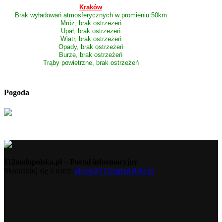
Kraków
Brak wyładowań atmosferycznych w promieniu 50km
Mróz, brak ostrzeżeń
Upał, brak ostrzeżeń
Wiatr, brak ostrzeżeń
Opady, brak ostrzeżeń
Burze, brak ostrzeżeń
Trąby powietrzne, brak ostrzeżeń
Pogoda
112malopolska.pl – Portal informacyjny
Skontaktuj się z nami:
alarm@112malopolska.pl