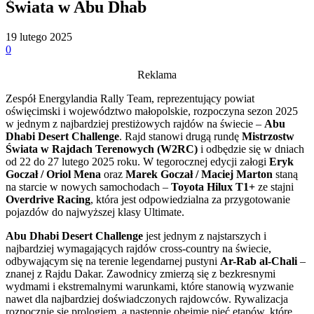
Świata w Abu Dhab
19 lutego 2025
0
Reklama
Zespół Energylandia Rally Team, reprezentujący powiat
oświęcimski i województwo małopolskie, rozpoczyna sezon 2025
w jednym z najbardziej prestiżowych rajdów na świecie –
Abu
Dhabi Desert Challenge
. Rajd stanowi drugą rundę
Mistrzostw
Świata w Rajdach Terenowych (W2RC)
i odbędzie się w dniach
od 22 do 27 lutego 2025 roku. W tegorocznej edycji załogi
Eryk
Goczał / Oriol Mena
oraz
Marek Goczał / Maciej Marton
staną
na starcie w nowych samochodach –
Toyota Hilux T1+
ze stajni
Overdrive Racing
, która jest odpowiedzialna za przygotowanie
pojazdów do najwyższej klasy Ultimate.
Abu Dhabi Desert Challenge
jest jednym z najstarszych i
najbardziej wymagających rajdów cross-country na świecie,
odbywającym się na terenie legendarnej pustyni
Ar-Rab al-Chali
–
znanej z Rajdu Dakar. Zawodnicy zmierzą się z bezkresnymi
wydmami i ekstremalnymi warunkami, które stanowią wyzwanie
nawet dla najbardziej doświadczonych rajdowców. Rywalizacja
rozpocznie się prologiem, a następnie obejmie pięć etapów, które