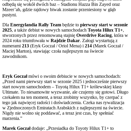
odbędą się wokół dwóch baz – Stadionu Hazza Bin Zayed oraz
Mzeer’ah, gdzie rajdowy biwak zostanie przeniesiony w głąb
pustyni.
Dla
Energylandia Rally Team
będzie to
pierwszy start w sezonie
2025
, a także debiut w nowych samochodach
Toyota Hilux T1+
,
stworzonych przez renomowaną stajnię
Overdrive Racing
, która w
2024 roku triumfowała w
Rajdzie Dakar
. Załogi wystartują z
numerami
213
(Eryk Goczał / Oriol Mena) i
214
(Marek Goczał /
Maciej Marton), stawiając czoła najlepszym na świecie
zawodnikom.
Eryk Goczał
mówi o swoim debiucie w nowych samochodach:
„Przed nami pierwszy start w sezonie 2025 i jednocześnie pierwszy
start nowym samochodem – Toyotą Hilux T1+ królewskiej klasy
Ultimate. To niesamowite wyzwanie, ale czujemy się gotowi. Długo
czekałem na ten moment, a teraz zrobimy wszystko, by czerpać z
tego jak najwięcej radości i doświadczenia. Czeka nas rywalizacja
w Zjednoczonych Emiratach Arabskich z najlepszymi na świecie.
Nigdy nie wolno się poddawać, a teraz jest czas, by spełniać
marzenia.”
Marek Goczał
dodaje: „Przesiadka do Toyoty Hilux T1+ to