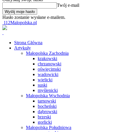
Twój e-mail
Hasło zostanie wysłane e-mailem.
112Malopolska.pl
Strona Główna
Artykuły
Małopolska Zachodnia
krakowski
chrzanowski
oświęcimski
wadowicki
wielicki
suski
myślenicki
Małopolska Wschodnia
tarnowski
bocheński
dąbrowski
brzeski
gorlicki
Małopolska Południowa