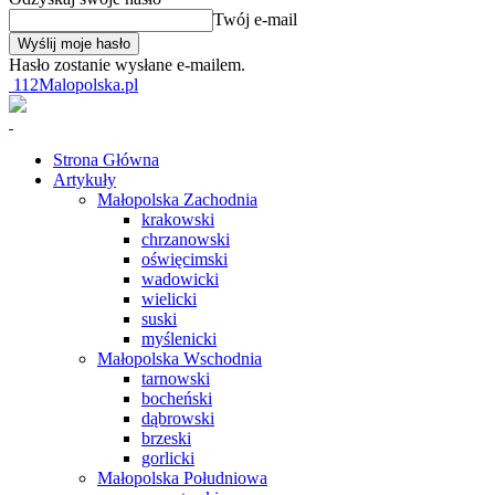
Twój e-mail
Hasło zostanie wysłane e-mailem.
112Malopolska.pl
Strona Główna
Artykuły
Małopolska Zachodnia
krakowski
chrzanowski
oświęcimski
wadowicki
wielicki
suski
myślenicki
Małopolska Wschodnia
tarnowski
bocheński
dąbrowski
brzeski
gorlicki
Małopolska Południowa