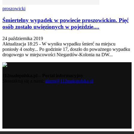
proszowicki
Śmiertelny wypadek w powiecie proszowickim. Pięć
osób zostało uwięzionych w pojeździe....
24 października 2019
Aktualizacja 18:25 - W wyniku wypadku śmierć na miejscu
poniosły 4 osoby... Po godzinie 17, doszło do poważnego wypadku
drogowego w miejscowości Niegardów-Kolonia na DW...
112malopolska.pl – Portal informacyjny
Skontaktuj się z nami:
alarm@112malopolska.pl