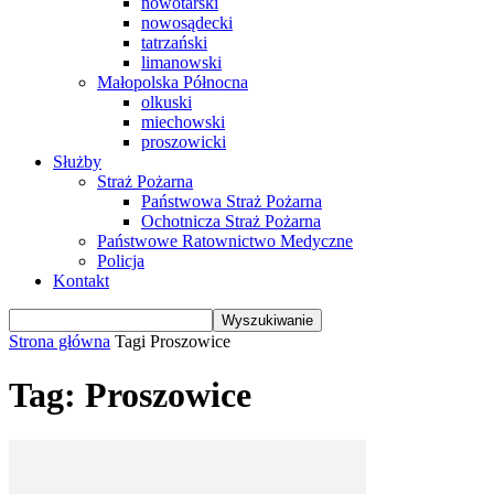
nowotarski
nowosądecki
tatrzański
limanowski
Małopolska Północna
olkuski
miechowski
proszowicki
Służby
Straż Pożarna
Państwowa Straż Pożarna
Ochotnicza Straż Pożarna
Państwowe Ratownictwo Medyczne
Policja
Kontakt
Strona główna
Tagi
Proszowice
Tag: Proszowice