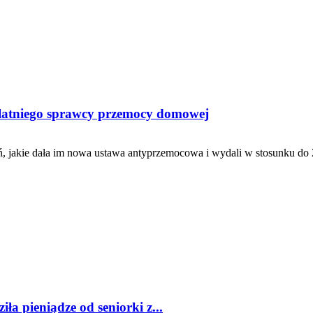
-latniego sprawcy przemocy domowej
eń, jakie dała im nowa ustawa antyprzemocowa i wydali w stosunku do 
iła pieniądze od seniorki z...