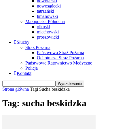
nowotarski
nowosądecki
tatrzański
limanowski
Małopolska Północna
olkuski
miechowski
proszowicki
Służby
Straż Pożarna
Państwowa Straż Pożarna
Ochotnicza Straż Pożarna
Państwowe Ratownictwo Medyczne
Policja
Kontakt
Strona główna
Tagi
Sucha beskidzka
Tag: sucha beskidzka