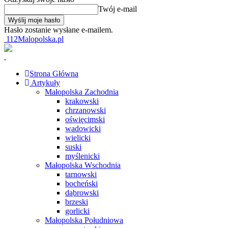
Twój e-mail
Hasło zostanie wysłane e-mailem.
112Malopolska.pl
Strona Główna
Artykuły
Małopolska Zachodnia
krakowski
chrzanowski
oświęcimski
wadowicki
wielicki
suski
myślenicki
Małopolska Wschodnia
tarnowski
bocheński
dąbrowski
brzeski
gorlicki
Małopolska Południowa