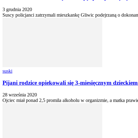
3 grudnia 2020
Suscy policjanci zatrzymali mieszkankę Gliwic podejrzaną o dokonani
suski
Pijani rodzice opiekowali się 3-miesięcznym dzieckiem
28 września 2020
Ojciec miał ponad 2,5 promila alkoholu w organizmie, a matka prawie 