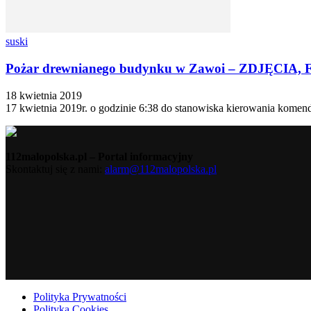
suski
Pożar drewnianego budynku w Zawoi – ZDJĘCIA, 
18 kwietnia 2019
17 kwietnia 2019r. o godzinie 6:38 do stanowiska kierowania kome
112malopolska.pl – Portal informacyjny
Skontaktuj się z nami:
alarm@112malopolska.pl
Polityka Prywatności
Polityka Cookies