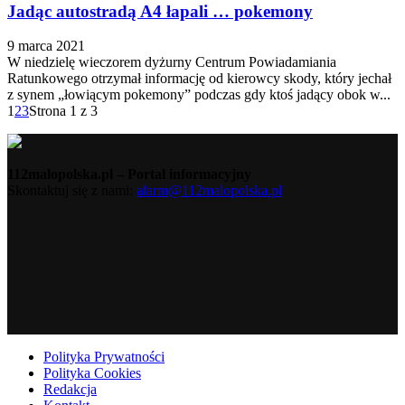
Jadąc autostradą A4 łapali … pokemony
9 marca 2021
W niedzielę wieczorem dyżurny Centrum Powiadamiania
Ratunkowego otrzymał informację od kierowcy skody, który jechał
z synem „łowiącym pokemony” podczas gdy ktoś jadący obok w...
1
2
3
Strona 1 z 3
112malopolska.pl – Portal informacyjny
Skontaktuj się z nami:
alarm@112malopolska.pl
Polityka Prywatności
Polityka Cookies
Redakcja