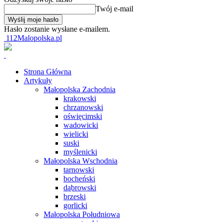
Twój e-mail
Hasło zostanie wysłane e-mailem.
112Malopolska.pl
Strona Główna
Artykuły
Małopolska Zachodnia
krakowski
chrzanowski
oświęcimski
wadowicki
wielicki
suski
myślenicki
Małopolska Wschodnia
tarnowski
bocheński
dąbrowski
brzeski
gorlicki
Małopolska Południowa