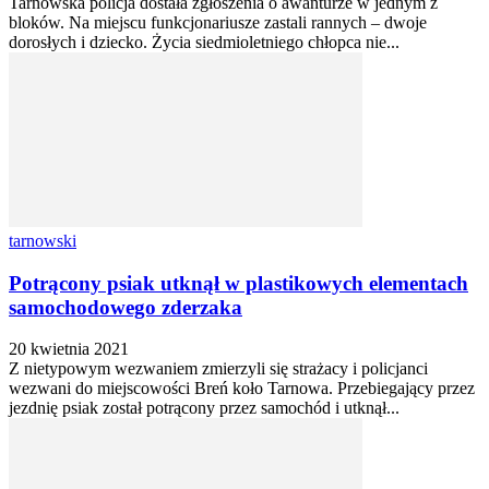
Tarnowska policja dostała zgłoszenia o awanturze w jednym z
bloków. Na miejscu funkcjonariusze zastali rannych – dwoje
dorosłych i dziecko. Życia siedmioletniego chłopca nie...
tarnowski
Potrącony psiak utknął w plastikowych elementach
samochodowego zderzaka
20 kwietnia 2021
Z nietypowym wezwaniem zmierzyli się strażacy i policjanci
wezwani do miejscowości Breń koło Tarnowa. Przebiegający przez
jezdnię psiak został potrącony przez samochód i utknął...