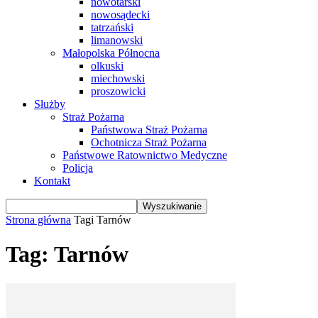
nowotarski
nowosądecki
tatrzański
limanowski
Małopolska Północna
olkuski
miechowski
proszowicki
Służby
Straż Pożarna
Państwowa Straż Pożarna
Ochotnicza Straż Pożarna
Państwowe Ratownictwo Medyczne
Policja
Kontakt
Strona główna
Tagi
Tarnów
Tag: Tarnów