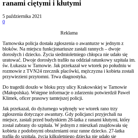
ranami ciętymi i kłutymi
5 października 2021
0
Reklama
Tarnowska policja dostała zgłoszenia o awanturze w jednym z
bloków. Na miejscu funkcjonariusze zastali rannych – dwoje
dorosłych i dziecko. Życia siedmioletniego chłopca nie udało się
uratować. Dwoje dorosłych trafiło na oddział ratunkowy szpitala im.
św. Łukasza w Tarnowie. Jak przekazał we wtorek po południu w
rozmowie z TVN24 rzecznik placówki, mężczyzna i kobieta zostali
przywiezieni przytomni. Trwa diagnostyka.
Do tragedii doszło w bloku przy ulicy Krakowskiej w Tarnowie
(Małopolska). Wstępne informacje o zdarzeniu potwierdził Paweł
Klimek, oficer prasowy tamtejszej policji.
Jak przekazał, do dyżurnego wpłynęły we wtorek rano trzy
zgłoszenia dotyczące awantury. Gdy policjanci przyjechali na
miejsce, zastali przed budynkiem 28-latka z ranami kłutymi, który
został zabrany do szpitala. W jednym z mieszkań znajdowała się
kobieta z podobnymi obrażeniami oraz ranne dziecko. 27-latka
trafiła do szpitala, życia kilkuletniego dziecka nie udało się