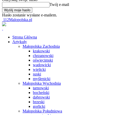
Twój e-mail
Hasło zostanie wysłane e-mailem.
112Malopolska.pl
Strona Główna
Artykuły
Małopolska Zachodnia
krakowski
chrzanowski
oświęcimski
wadowicki
wielicki
suski
myślenicki
Małopolska Wschodnia
tarnowski
bocheński
dąbrowski
brzeski
gorlicki
Małopolska Południowa