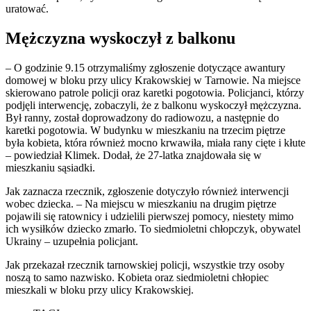
uratować.
Mężczyzna wyskoczył z balkonu
– O godzinie 9.15 otrzymaliśmy zgłoszenie dotyczące awantury
domowej w bloku przy ulicy Krakowskiej w Tarnowie. Na miejsce
skierowano patrole policji oraz karetki pogotowia. Policjanci, którzy
podjęli interwencję, zobaczyli, że z balkonu wyskoczył mężczyzna.
Był ranny, został doprowadzony do radiowozu, a następnie do
karetki pogotowia. W budynku w mieszkaniu na trzecim piętrze
była kobieta, która również mocno krwawiła, miała rany cięte i kłute
– powiedział Klimek. Dodał, że 27-latka znajdowała się w
mieszkaniu sąsiadki.
Jak zaznacza rzecznik, zgłoszenie dotyczyło również interwencji
wobec dziecka. – Na miejscu w mieszkaniu na drugim piętrze
pojawili się ratownicy i udzielili pierwszej pomocy, niestety mimo
ich wysiłków dziecko zmarło. To siedmioletni chłopczyk, obywatel
Ukrainy – uzupełnia policjant.
Jak przekazał rzecznik tarnowskiej policji, wszystkie trzy osoby
noszą to samo nazwisko. Kobieta oraz siedmioletni chłopiec
mieszkali w bloku przy ulicy Krakowskiej.