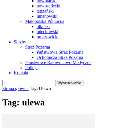
nowotarski
nowosądecki
tatrzański
limanowski
Małopolska Północna
olkuski
miechowski
proszowicki
Służby
Straż Pożarna
Państwowa Straż Pożarna
Ochotnicza Straż Pożarna
Państwowe Ratownictwo Medyczne
Policja
Kontakt
Strona główna
Tagi
Ulewa
Tag: ulewa