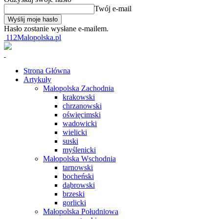
Twój e-mail
Hasło zostanie wysłane e-mailem.
112Malopolska.pl
Strona Główna
Artykuły
Małopolska Zachodnia
krakowski
chrzanowski
oświęcimski
wadowicki
wielicki
suski
myślenicki
Małopolska Wschodnia
tarnowski
bocheński
dąbrowski
brzeski
gorlicki
Małopolska Południowa