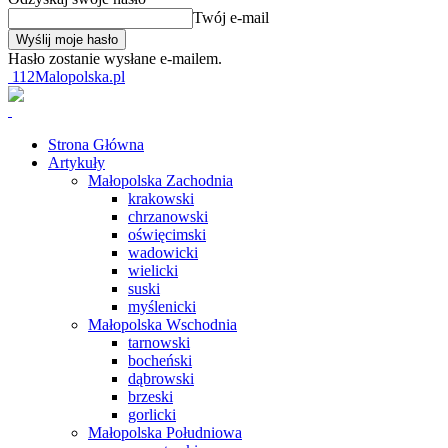
Twój e-mail
Hasło zostanie wysłane e-mailem.
112Malopolska.pl
Strona Główna
Artykuły
Małopolska Zachodnia
krakowski
chrzanowski
oświęcimski
wadowicki
wielicki
suski
myślenicki
Małopolska Wschodnia
tarnowski
bocheński
dąbrowski
brzeski
gorlicki
Małopolska Południowa