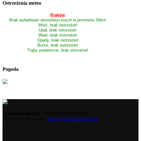
Ostrzeżenia meteo
Kraków
Brak wyładowań atmosferycznych w promieniu 50km
Mróz, brak ostrzeżeń
Upał, brak ostrzeżeń
Wiatr, brak ostrzeżeń
Opady, brak ostrzeżeń
Burze, brak ostrzeżeń
Trąby powietrzne, brak ostrzeżeń
Pogoda
112malopolska.pl – Portal informacyjny
Skontaktuj się z nami:
alarm@112malopolska.pl