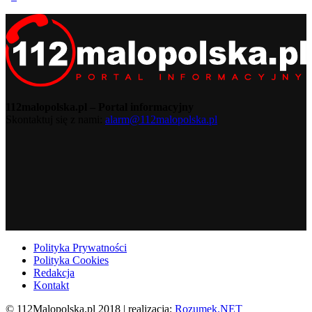
112malopolska.pl – Portal informacyjny
Skontaktuj się z nami:
alarm@112malopolska.pl
Polityka Prywatności
Polityka Cookies
Redakcja
Kontakt
© 112Malopolska.pl 2018 | realizacja:
Rozumek.NET