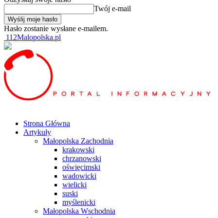
Twój e-mail
Hasło zostanie wysłane e-mailem.
112Malopolska.pl
Strona Główna
Artykuły
Małopolska Zachodnia
krakowski
chrzanowski
oświęcimski
wadowicki
wielicki
suski
myślenicki
Małopolska Wschodnia