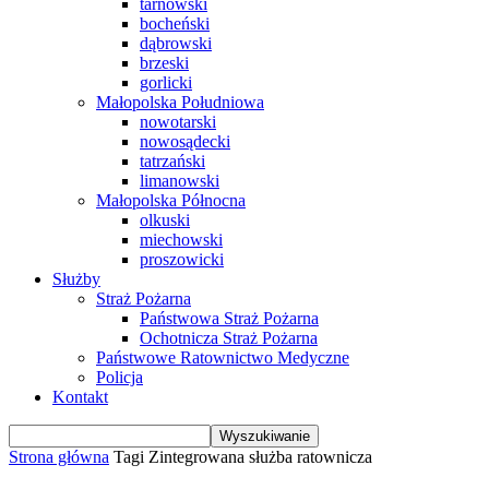
tarnowski
bocheński
dąbrowski
brzeski
gorlicki
Małopolska Południowa
nowotarski
nowosądecki
tatrzański
limanowski
Małopolska Północna
olkuski
miechowski
proszowicki
Służby
Straż Pożarna
Państwowa Straż Pożarna
Ochotnicza Straż Pożarna
Państwowe Ratownictwo Medyczne
Policja
Kontakt
Strona główna
Tagi
Zintegrowana służba ratownicza