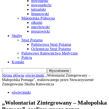
nowotarski
nowosądecki
tatrzański
limanowski
Małopolska Północna
olkuski
miechowski
proszowicki
Służby
Straż Pożarna
Państwowa Straż Pożarna
Ochotnicza Straż Pożarna
Państwowe Ratownictwo Medyczne
Policja
Kontakt
Strona główna
oświęcimski
„Wolontariat Zintegrowany –
Małopolska Pomaga”, realizowanego przez Stowarzyszenie
Zintegrowana Służba Ratownicza
oświęcimski
„Wolontariat Zintegrowany – Małopolska