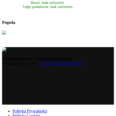
Burze, brak ostrzeżeń
Trąby powietrzne, brak ostrzeżeń
Pogoda
112malopolska.pl – Portal informacyjny
Skontaktuj się z nami:
alarm@112malopolska.pl
Polityka Prywatności
Polityka Cookies