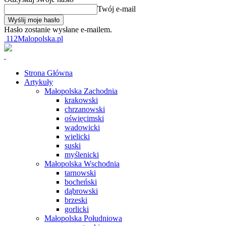
Twój e-mail
Hasło zostanie wysłane e-mailem.
112Malopolska.pl
Strona Główna
Artykuły
Małopolska Zachodnia
krakowski
chrzanowski
oświęcimski
wadowicki
wielicki
suski
myślenicki
Małopolska Wschodnia
tarnowski
bocheński
dąbrowski
brzeski
gorlicki
Małopolska Południowa