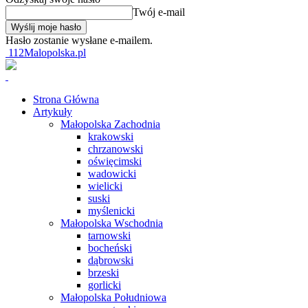
Twój e-mail
Hasło zostanie wysłane e-mailem.
112Malopolska.pl
Strona Główna
Artykuły
Małopolska Zachodnia
krakowski
chrzanowski
oświęcimski
wadowicki
wielicki
suski
myślenicki
Małopolska Wschodnia
tarnowski
bocheński
dąbrowski
brzeski
gorlicki
Małopolska Południowa