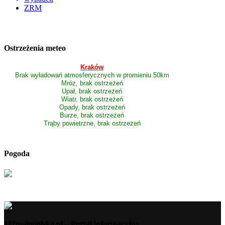
ZRM
Ostrzeżenia meteo
Kraków
Brak wyładowań atmosferycznych w promieniu 50km
Mróz, brak ostrzeżeń
Upał, brak ostrzeżeń
Wiatr, brak ostrzeżeń
Opady, brak ostrzeżeń
Burze, brak ostrzeżeń
Trąby powietrzne, brak ostrzeżeń
Pogoda
112malopolska.pl – Portal informacyjny