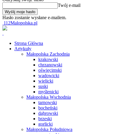
Twój e-mail
Hasło zostanie wysłane e-mailem.
112Malopolska.pl
Strona Główna
Artykuły
Małopolska Zachodnia
krakowski
chrzanowski
oświęcimski
wadowicki
wielicki
suski
myślenicki
Małopolska Wschodnia
tarnowski
bocheński
dąbrowski
brzeski
gorlicki
Małopolska Południowa