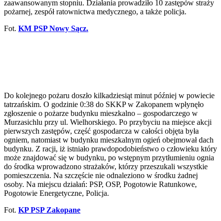
zaawansowanym stopniu. Działania prowadziło 10 zastępów straży
pożarnej, zespół ratownictwa medycznego, a także policja.
Fot.
KM PSP Nowy Sącz.
Do kolejnego pożaru doszło kilkadziesiąt minut później w powiecie
tatrzańskim. O godzinie 0:38 do SKKP w Zakopanem wpłynęło
zgłoszenie o pożarze budynku mieszkalno – gospodarczego w
Murzasichlu przy ul. Wielhorskiego. Po przybyciu na miejsce akcji
pierwszych zastępów, część gospodarcza w całości objęta była
ogniem, natomiast w budynku mieszkalnym ogień obejmował dach
budynku. Z racji, iż istniało prawdopodobieństwo o człowieku który
może znajdować się w budynku, po wstępnym przytłumieniu ognia
do środka wprowadzono strażaków, którzy przeszukali wszystkie
pomieszczenia. Na szczęście nie odnaleziono w środku żadnej
osoby. Na miejscu działań: PSP, OSP, Pogotowie Ratunkowe,
Pogotowie Energetyczne, Policja.
Fot.
KP PSP Zakopane