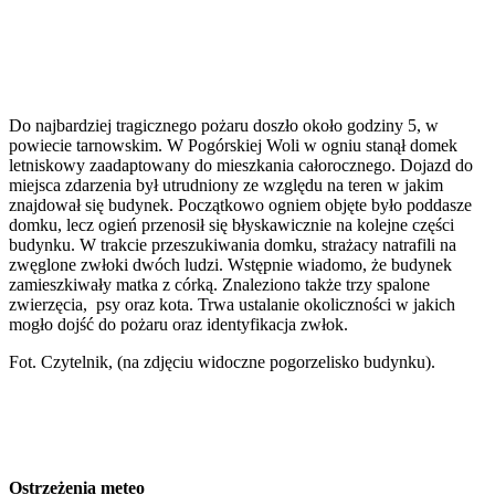
Do najbardziej tragicznego pożaru doszło około godziny 5, w
powiecie tarnowskim. W Pogórskiej Woli w ogniu stanął domek
letniskowy zaadaptowany do mieszkania całorocznego. Dojazd do
miejsca zdarzenia był utrudniony ze względu na teren w jakim
znajdował się budynek. Początkowo ogniem objęte było poddasze
domku, lecz ogień przenosił się błyskawicznie na kolejne części
budynku. W trakcie przeszukiwania domku, strażacy natrafili na
zwęglone zwłoki dwóch ludzi. Wstępnie wiadomo, że budynek
zamieszkiwały matka z córką. Znaleziono także trzy spalone
zwierzęcia, psy oraz kota. Trwa ustalanie okoliczności w jakich
mogło dojść do pożaru oraz identyfikacja zwłok.
Fot. Czytelnik, (na zdjęciu widoczne pogorzelisko budynku).
Ostrzeżenia meteo