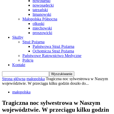
nowotarski
nowosądecki
tatrzański
limanowski
Małopolska Północna
olkuski
miechowski
proszowicki
Służby
Straż Pożarna
Państwowa Straż Pożarna
Ochotnicza Straż Pożarna
Państwowe Ratownictwo Medyczne
Policja
Kontakt
Strona główna
małopolska
Tragiczna noc sylwestrowa w Naszym
województwie. W przeciągu kilku godzin doszło do...
małopolska
Tragiczna noc sylwestrowa w Naszym
województwie. W przeciągu kilku godzin