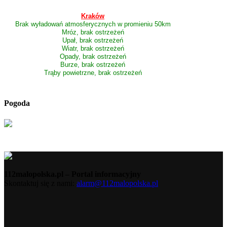
Kraków
Brak wyładowań atmosferycznych w promieniu 50km
Mróz, brak ostrzeżeń
Upał, brak ostrzeżeń
Wiatr, brak ostrzeżeń
Opady, brak ostrzeżeń
Burze, brak ostrzeżeń
Trąby powietrzne, brak ostrzeżeń
Pogoda
112malopolska.pl – Portal informacyjny
Skontaktuj się z nami:
alarm@112malopolska.pl