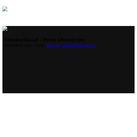
112malopolska.pl – Portal informacyjny
Skontaktuj się z nami:
alarm@112malopolska.pl
Polityka Prywatności
Polityka Cookies
Redakcja
Kontakt
© 112Malopolska.pl 2018 | realizacja:
Rozumek.NET
Ta strona korzysta z ciasteczek aby świadczyć usługi na