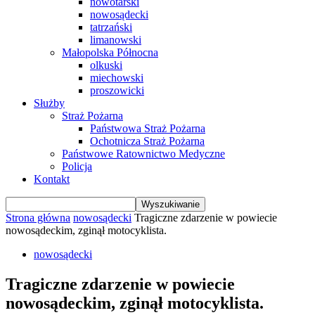
nowotarski
nowosądecki
tatrzański
limanowski
Małopolska Północna
olkuski
miechowski
proszowicki
Służby
Straż Pożarna
Państwowa Straż Pożarna
Ochotnicza Straż Pożarna
Państwowe Ratownictwo Medyczne
Policja
Kontakt
Strona główna
nowosądecki
Tragiczne zdarzenie w powiecie
nowosądeckim, zginął motocyklista.
nowosądecki
Tragiczne zdarzenie w powiecie
nowosądeckim, zginął motocyklista.