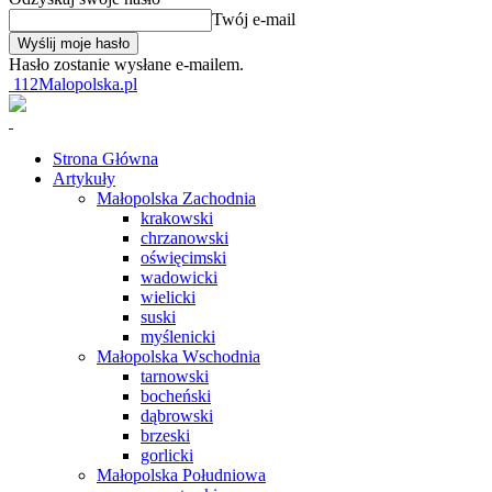
Twój e-mail
Hasło zostanie wysłane e-mailem.
112Malopolska.pl
Strona Główna
Artykuły
Małopolska Zachodnia
krakowski
chrzanowski
oświęcimski
wadowicki
wielicki
suski
myślenicki
Małopolska Wschodnia
tarnowski
bocheński
dąbrowski
brzeski
gorlicki
Małopolska Południowa