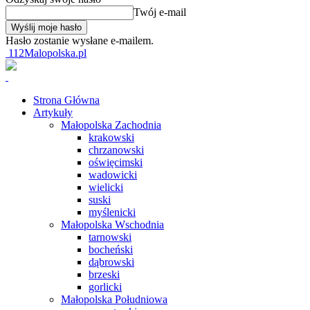
Twój e-mail
Hasło zostanie wysłane e-mailem.
112Malopolska.pl
Strona Główna
Artykuły
Małopolska Zachodnia
krakowski
chrzanowski
oświęcimski
wadowicki
wielicki
suski
myślenicki
Małopolska Wschodnia
tarnowski
bocheński
dąbrowski
brzeski
gorlicki
Małopolska Południowa