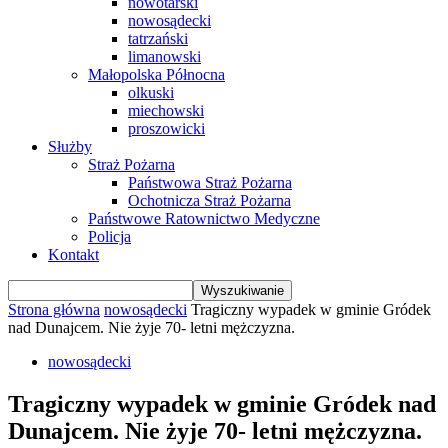
nowotarski
nowosądecki
tatrzański
limanowski
Małopolska Północna
olkuski
miechowski
proszowicki
Służby
Straż Pożarna
Państwowa Straż Pożarna
Ochotnicza Straż Pożarna
Państwowe Ratownictwo Medyczne
Policja
Kontakt
Strona główna
nowosądecki
Tragiczny wypadek w gminie Gródek
nad Dunajcem. Nie żyje 70- letni mężczyzna.
nowosądecki
Tragiczny wypadek w gminie Gródek nad
Dunajcem. Nie żyje 70- letni mężczyzna.