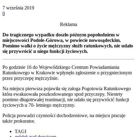
7 września 2019
0
Reklama
Do tragicznego wypadku doszło późnym popołudniem w
miejscowości Podole-Górowa, w powiecie nowosądeckim.
Pomimo walki o życie mężczyzny służb ratunkowych, nie udało
się przywrócić u niego funkcji życiowych.
Po godzinie 16 do Wojewódzkiego Centrum Powiadamiania
Ratunkowego w Krakowie wpłynęło zgłoszenie o przygniecionym
przez przyczepę mężczyźnie.
Na miejscu pierwsza pojawiła się załoga Pogotowia Ratunkowego
która ewakuowała poszkodowanego spod przyczepy. Niestety
pomimo długotrwałej reanimacji, nie udało się przywrócić funkcji
życiowych u 70- letniego mężczyzny.
Policja prowadzi czynności dochodzeniowe, na miejscu pracuje
także prokurator.
TAGI
gródek nad dunajcem