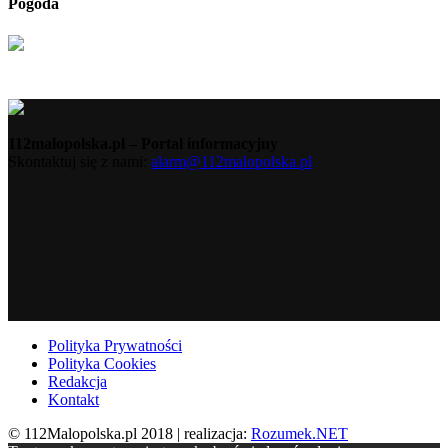
Pogoda
112malopolska.pl – Portal informacyjny
Skontaktuj się z nami:
alarm@112malopolska.pl
Polityka Prywatności
Polityka Cookies
Redakcja
Kontakt
© 112Malopolska.pl 2018 | realizacja:
Rozumek.NET