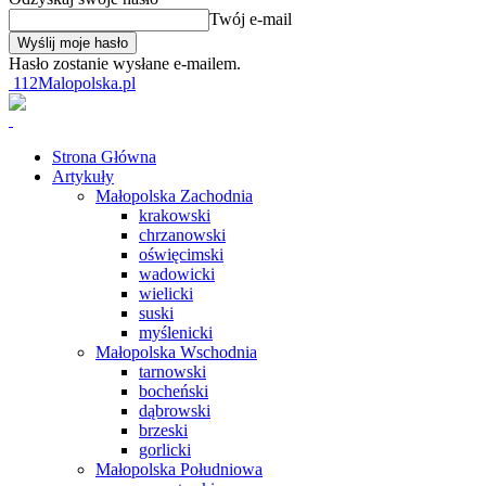
Twój e-mail
Hasło zostanie wysłane e-mailem.
112Malopolska.pl
Strona Główna
Artykuły
Małopolska Zachodnia
krakowski
chrzanowski
oświęcimski
wadowicki
wielicki
suski
myślenicki
Małopolska Wschodnia
tarnowski
bocheński
dąbrowski
brzeski
gorlicki
Małopolska Południowa