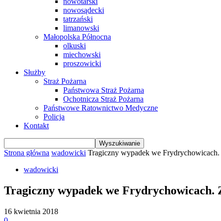
nowotarski
nowosądecki
tatrzański
limanowski
Małopolska Północna
olkuski
miechowski
proszowicki
Służby
Straż Pożarna
Państwowa Straż Pożarna
Ochotnicza Straż Pożarna
Państwowe Ratownictwo Medyczne
Policja
Kontakt
Strona główna
wadowicki
Tragiczny wypadek we Frydrychowicach
wadowicki
Tragiczny wypadek we Frydrychowicach.
16 kwietnia 2018
0