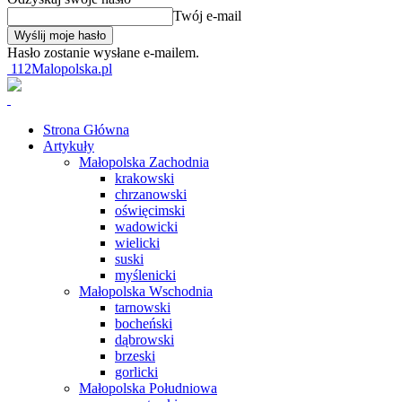
Twój e-mail
Hasło zostanie wysłane e-mailem.
112Malopolska.pl
Strona Główna
Artykuły
Małopolska Zachodnia
krakowski
chrzanowski
oświęcimski
wadowicki
wielicki
suski
myślenicki
Małopolska Wschodnia
tarnowski
bocheński
dąbrowski
brzeski
gorlicki
Małopolska Południowa