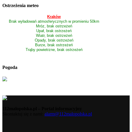
Ostrzeżenia meteo
Kraków
Brak wyładowań atmosferycznych w promieniu 50km
Mróz, brak ostrzeżeń
Upał, brak ostrzeżeń
Wiatr, brak ostrzeżeń
Opady, brak ostrzeżeń
Burze, brak ostrzeżeń
Trąby powietrzne, brak ostrzeżeń
Pogoda
112malopolska.pl – Portal informacyjny
Skontaktuj się z nami:
alarm@112malopolska.pl