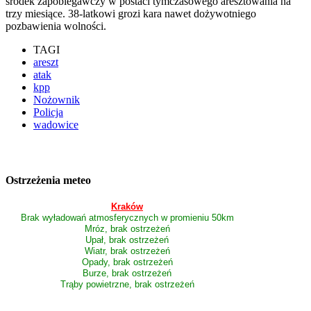
środek zapobiegawczy w postaci tymczasowego aresztowania na
trzy miesiące. 38-latkowi grozi kara nawet dożywotniego
pozbawienia wolności.
TAGI
areszt
atak
kpp
Nożownik
Policja
wadowice
Ostrzeżenia meteo
Kraków
Brak wyładowań atmosferycznych w promieniu 50km
Mróz, brak ostrzeżeń
Upał, brak ostrzeżeń
Wiatr, brak ostrzeżeń
Opady, brak ostrzeżeń
Burze, brak ostrzeżeń
Trąby powietrzne, brak ostrzeżeń