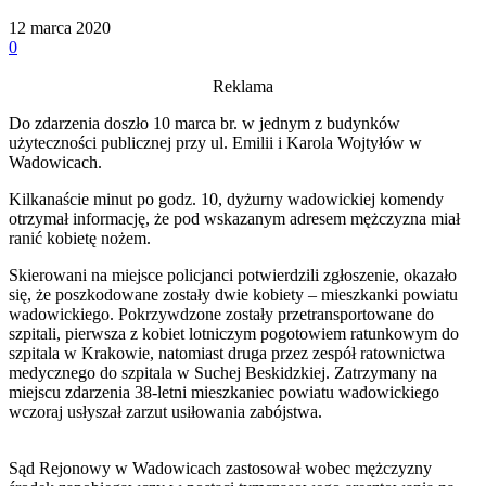
12 marca 2020
0
Reklama
Do zdarzenia doszło 10 marca br. w jednym z budynków
użyteczności publicznej przy ul. Emilii i Karola Wojtyłów w
Wadowicach.
Kilkanaście minut po godz. 10, dyżurny wadowickiej komendy
otrzymał informację, że pod wskazanym adresem mężczyzna miał
ranić kobietę nożem.
Skierowani na miejsce policjanci potwierdzili zgłoszenie, okazało
się, że poszkodowane zost
ały dwie kobiety – mieszkanki powiatu
wadowickiego. Pokrzywdzone zostały przetransportowane do
szpitali, pierwsza z kobiet lotniczym pogotowiem ratunkowym do
szpitala w Krakowie, natomiast druga przez zespół ratownictwa
medycznego do szpitala w Suchej Beskidzkiej. Zatrzymany na
miejscu zdarzenia 38-letni mieszkaniec powiatu wadowickiego
wczoraj usłyszał zarzut usiłowania zabójstwa.
Sąd Rejonowy w Wadowicach zastosował wobec mężczyzny