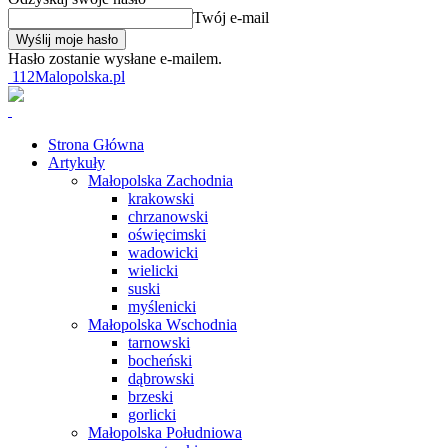
Twój e-mail
Hasło zostanie wysłane e-mailem.
112Malopolska.pl
Strona Główna
Artykuły
Małopolska Zachodnia
krakowski
chrzanowski
oświęcimski
wadowicki
wielicki
suski
myślenicki
Małopolska Wschodnia
tarnowski
bocheński
dąbrowski
brzeski
gorlicki
Małopolska Południowa