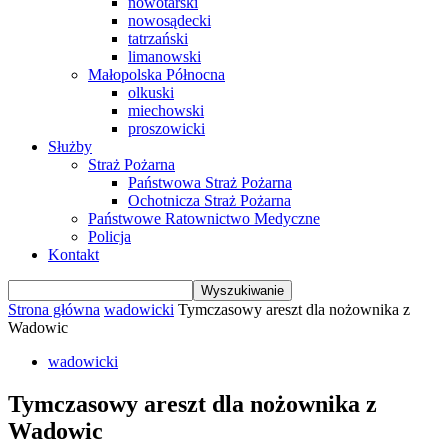
nowotarski
nowosądecki
tatrzański
limanowski
Małopolska Północna
olkuski
miechowski
proszowicki
Służby
Straż Pożarna
Państwowa Straż Pożarna
Ochotnicza Straż Pożarna
Państwowe Ratownictwo Medyczne
Policja
Kontakt
Strona główna
wadowicki
Tymczasowy areszt dla nożownika z
Wadowic
wadowicki
Tymczasowy areszt dla nożownika z
Wadowic