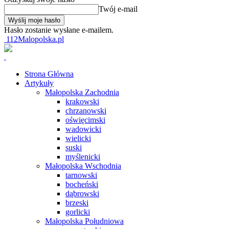
Twój e-mail
Hasło zostanie wysłane e-mailem.
112Malopolska.pl
Strona Główna
Artykuły
Małopolska Zachodnia
krakowski
chrzanowski
oświęcimski
wadowicki
wielicki
suski
myślenicki
Małopolska Wschodnia
tarnowski
bocheński
dąbrowski
brzeski
gorlicki
Małopolska Południowa