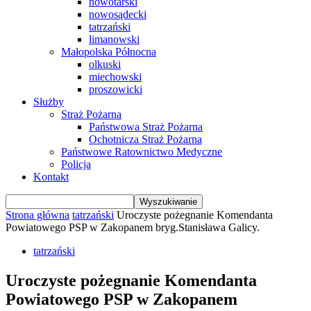
nowotarski
nowosądecki
tatrzański
limanowski
Małopolska Północna
olkuski
miechowski
proszowicki
Służby
Straż Pożarna
Państwowa Straż Pożarna
Ochotnicza Straż Pożarna
Państwowe Ratownictwo Medyczne
Policja
Kontakt
Strona główna
tatrzański
Uroczyste pożegnanie Komendanta
Powiatowego PSP w Zakopanem bryg.Stanisława Galicy.
tatrzański
Uroczyste pożegnanie Komendanta
Powiatowego PSP w Zakopanem