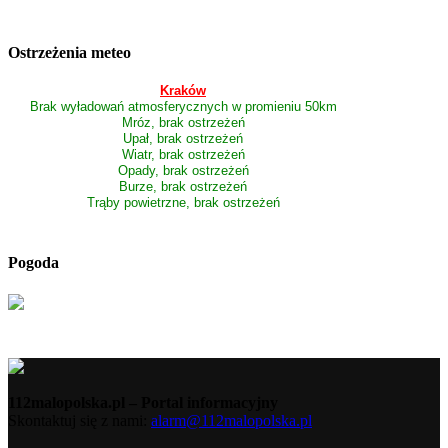
Ostrzeżenia meteo
Kraków
Brak wyładowań atmosferycznych w promieniu 50km
Mróz, brak ostrzeżeń
Upał, brak ostrzeżeń
Wiatr, brak ostrzeżeń
Opady, brak ostrzeżeń
Burze, brak ostrzeżeń
Trąby powietrzne, brak ostrzeżeń
Pogoda
112malopolska.pl – Portal informacyjny
Skontaktuj się z nami:
alarm@112malopolska.pl