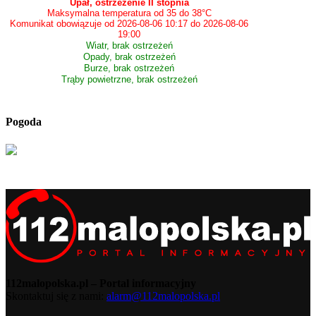
Upał, ostrzeżenie II stopnia
Maksymalna temperatura od 35 do 38°C
Komunikat obowiązuje od 2026-08-06 10:17 do 2026-08-06
19:00
Wiatr, brak ostrzeżeń
Opady, brak ostrzeżeń
Burze, brak ostrzeżeń
Trąby powietrzne, brak ostrzeżeń
Pogoda
112malopolska.pl – Portal informacyjny
Skontaktuj się z nami:
alarm@112malopolska.pl