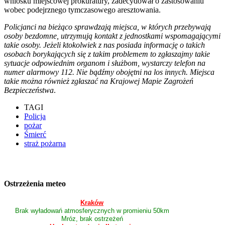
wniosku miejscowej prokuratury, zadecydował o zastosowaniu
wobec podejrznego tymczasowego aresztowania.
Policjanci na bieżąco sprawdzają miejsca, w których przebywają
osoby bezdomne, utrzymują kontakt z jednostkami wspomagającymi
takie osoby. Jeżeli ktokolwiek z nas posiada informację o takich
osobach borykających się z takim problemem to zgłaszajmy takie
sytuacje odpowiednim organom i służbom, wystarczy telefon na
numer alarmowy 112. Nie bądźmy obojętni na
los innych. Miejsca
takie można również zgłaszać na Krajowej Mapie Zagrożeń
Bezpieczeństwa
.
TAGI
Policja
pożar
Śmierć
straż pożarna
Ostrzeżenia meteo
Kraków
Brak wyładowań atmosferycznych w promieniu 50km
Mróz, brak ostrzeżeń