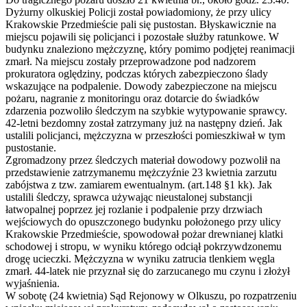
Dyżurny olkuskiej Policji został powiadomiony, że przy ulicy
Krakowskie Przedmieście pali się pustostan. Błyskawicznie na
miejscu pojawili się policjanci i pozostałe służby ratunkowe. W
budynku znaleziono mężczyznę, który pomimo podjętej reanimacji
zmarł. Na miejscu zostały przeprowadzone pod nadzorem
prokuratora oględziny, podczas których zabezpieczono ślady
wskazujące na podpalenie. Dowody zabezpieczone na miejscu
pożaru, nagranie z monitoringu oraz dotarcie do świadków
zdarzenia pozwoliło śledczym na szybkie wytypowanie sprawcy.
42-letni bezdomny został zatrzymany już na następny dzień. Jak
ustalili policjanci, mężczyzna w przeszłości pomieszkiwał w tym
pustostanie.
Zgromadzony przez śledczych materiał dowodowy pozwolił na
przedstawienie zatrzymanemu mężczyźnie 23 kwietnia zarzutu
zabójstwa z tzw. zamiarem ewentualnym. (art.148 §1 kk). Jak
ustalili śledczy, sprawca używając nieustalonej substancji
łatwopalnej poprzez jej rozlanie i podpalenie przy drzwiach
wejściowych do opuszczonego budynku położonego przy ulicy
Krakowskie Przedmieście, spowodował pożar drewnianej klatki
schodowej i stropu, w wyniku którego odciął pokrzywdzonemu
drogę ucieczki. Mężczyzna w wyniku zatrucia tlenkiem węgla
zmarł. 44-latek nie przyznał się do zarzucanego mu czynu i złożył
wyjaśnienia.
W sobotę (24 kwietnia) Sąd Rejonowy w Olkuszu, po rozpatrzeniu