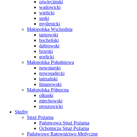
oświęcimski
wadowicki
wielicki
suski
myślenicki
Małopolska Wschodnia
tarnowski
bocheński
dąbrowski
brzeski
gorlicki
Małopolska Południowa
nowotarski
nowosądecki
tatrzański
limanowski
Małopolska Północna
olkuski
miechowski
proszowicki
Służby
Straż Pożarna
Państwowa Straż Pożarna
Ochotnicza Straż Pożarna
Państwowe Ratownictwo Medyczne