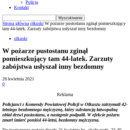
Policja
Kontakt
Strona główna
olkuski
W pożarze pustostanu zginął pomieszkujący
tam 44-latek. Zarzuty zabójstwa usłyszał inny bezdomny
olkuski
W pożarze pustostanu zginął
pomieszkujący tam 44-latek. Zarzuty
zabójstwa usłyszał inny bezdomny
26 kwietnia 2021
0
Reklama
Policjanci z Komendy Powiatowej Policji w Olkuszu zatrzymali 42-
letniego bezdomnego mężczyznę, który substancją łatwopalną
oblał drzwi pustostanu, a następnie podpalił. W efekcie pożaru
zmarł śmierć poniósł 44-letni, bezdomny mężczyzna.
Do tragicznego pożaru doszło 21 kwietnia br., około godz. 23.40.