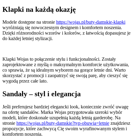
Klapki na każdą okazję
Modele dostępne na stronie
https://wojas.pl/buty-damskie-klapki
wyróżniają się nowoczesnym designem i komfortem noszenia.
Dzięki różnorodności wzorów i kolorów, z łatwością dopasujesz je
do każdej letniej stylizacji.
Klapki Wojas to połączenie stylu i funkcjonalności. Zostały
zaprojektowane z myślą o maksymalnym komforcie użytkowania,
co sprawia, że są idealnym wyborem na gorące letnie dni. Warto
skorzystać z promocji i zaopatrzyć się swoją parę, aby cieszyć się
wygodą przez całe lato.
Sandały – styl i elegancja
Jeśli preferujesz bardziej elegancki look, koniecznie zwróć uwagę
na ofertę sandałów. Marka Wojas przygotowała szeroki wybór
modeli, które doskonale uzupełnią każdą letnią garderobę. Na
stronie
https://wojas.pl/buty-damskie?typ-obuwia=letnie
znajdziesz
propozycje, które zachwycą Cię swoim wyrafinowanym stylem i
komfortem noszenia.