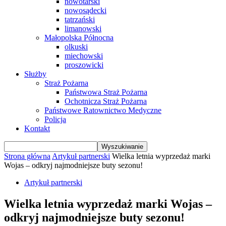
nowotarski
nowosądecki
tatrzański
limanowski
Małopolska Północna
olkuski
miechowski
proszowicki
Służby
Straż Pożarna
Państwowa Straż Pożarna
Ochotnicza Straż Pożarna
Państwowe Ratownictwo Medyczne
Policja
Kontakt
Strona główna
Artykuł partnerski
Wielka letnia wyprzedaż marki
Wojas – odkryj najmodniejsze buty sezonu!
Artykuł partnerski
Wielka letnia wyprzedaż marki Wojas –
odkryj najmodniejsze buty sezonu!