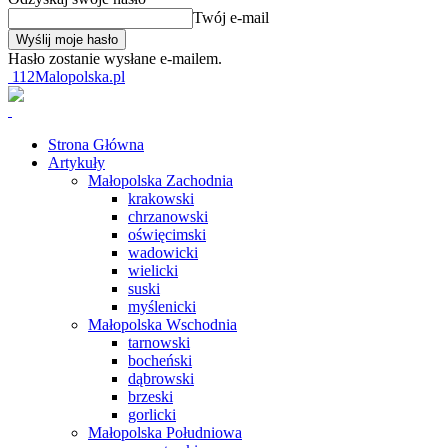
Twój e-mail
Hasło zostanie wysłane e-mailem.
112Malopolska.pl
Strona Główna
Artykuły
Małopolska Zachodnia
krakowski
chrzanowski
oświęcimski
wadowicki
wielicki
suski
myślenicki
Małopolska Wschodnia
tarnowski
bocheński
dąbrowski
brzeski
gorlicki
Małopolska Południowa