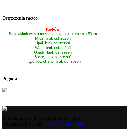
Ostrzeżenia meteo
Kraków
Brak wyładowań atmosferycznych w promieniu 50km
Mróz, brak ostrzeżeń
Upał, brak ostrzeżeń
Wiatr, brak ostrzeżeń
Opady, brak ostrzeżeń
Burze, brak ostrzeżeń
Trąby powietrzne, brak ostrzeżeń
Pogoda
112malopolska.pl – Portal informacyjny
Skontaktuj się z nami:
alarm@112malopolska.pl