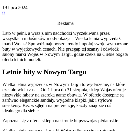
19 lipca 2024
0
Reklama
Lato w pełni, a wraz z nim nadchodzi wyczekiwana przez
wszystkich miłośników mody okazja – Wielka letnia wyprzedaż
marki Wojas! Sprawdź najnowsze trendy i upoluj swoje wymarzone
buty w wyjątkowych cenach. Nie przegap tej szansy i odwiedź
salony marki Wojas w Nowym Targu, gdzie czeka na Ciebie bogata
oferta letnich modeli.
Letnie hity w Nowym Targu
Wielka letnia wyprzedaż w Nowym Targu to wydarzenie, na które
czekało wielu z nas. Od 1 lipca do 31 sierpnia, sklep Wojas oferuje
niezwykłe rabaty na szeroką gamę obuwia. W ofercie dostępne są
zarówno eleganckie sandały, wygodne klapki, jak i stylowe
sneakersy. Bez względu na preferencje, każdy znajdzie coś
idealnego dla siebie.
Zapoznaj się z ofertą sklepu na stronie https://wojas.pl/damskie.
Wielka letnia wyprzedaż marki Wojas odbywa się w czterech