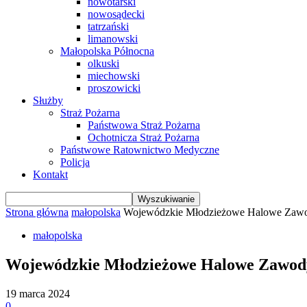
nowotarski
nowosądecki
tatrzański
limanowski
Małopolska Północna
olkuski
miechowski
proszowicki
Służby
Straż Pożarna
Państwowa Straż Pożarna
Ochotnicza Straż Pożarna
Państwowe Ratownictwo Medyczne
Policja
Kontakt
Strona główna
małopolska
Wojewódzkie Młodzieżowe Halowe Zawo
małopolska
Wojewódzkie Młodzieżowe Halowe Zawody
19 marca 2024
0