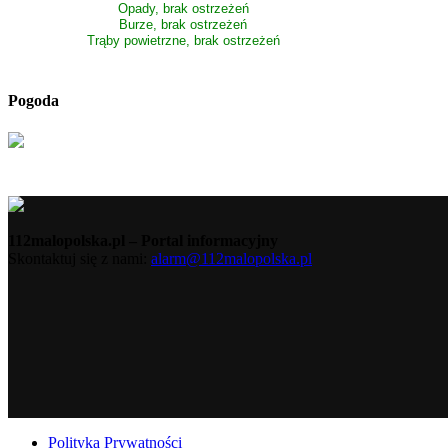
Opady, brak ostrzeżeń
Burze, brak ostrzeżeń
Trąby powietrzne, brak ostrzeżeń
Pogoda
112malopolska.pl – Portal informacyjny
Skontaktuj się z nami:
alarm@112malopolska.pl
Polityka Prywatności