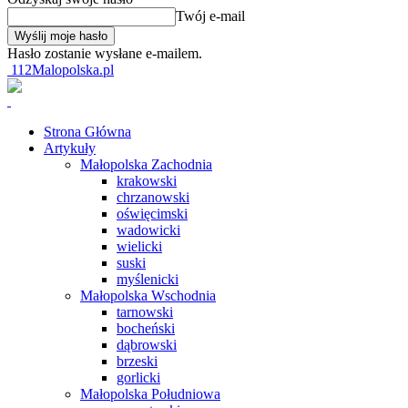
Twój e-mail
Hasło zostanie wysłane e-mailem.
112Malopolska.pl
Strona Główna
Artykuły
Małopolska Zachodnia
krakowski
chrzanowski
oświęcimski
wadowicki
wielicki
suski
myślenicki
Małopolska Wschodnia
tarnowski
bocheński
dąbrowski
brzeski
gorlicki
Małopolska Południowa