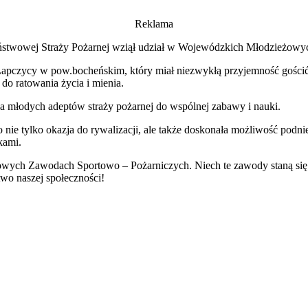
Reklama
stwowej Straży Pożarnej wziął udział w Wojewódzkich Młodzieżowy
czycy w pow.bocheńskim, który miał niezwykłą przyjemność gościć 
 do ratowania życia i mienia.
sza młodych adeptów straży pożarnej do wspólnej zabawy i nauki.
tylko okazja do rywalizacji, ale także doskonała możliwość podnies
kami.
ch Zawodach Sportowo – Pożarniczych. Niech te zawody staną się nie
two naszej społeczności!