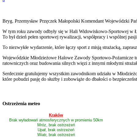
Bryg. Przemysław Przęczek Małopolski Komendant Wojewódzki Pań
W tym roku zawody odbyły się w Hali Widowiskowo-Sportowej w Łap
To był dzień pełen sportowej rywalizacji, współpracy i wspólnej pasji
To niezwykłe wydarzenie, które łączy sport z misją strażacką, zapra
Wojewódzkie Młodzieżowe Halowe Zawody Sportowo-Pożarnicze to nie 
ratowniczych oraz budowania silnych więzi z innymi młodymi straża
Serdecznie gratulujemy wszystkim zawodnikom udziału w Młodzieżowy
które pobudzi pasję do służby i zobowiąże do dbałości o bezpieczeńs
Ostrzeżenia meteo
Kraków
Brak wyładowań atmosferycznych w promieniu 50km
Mróz, brak ostrzeżeń
Upał, brak ostrzeżeń
Wiatr, brak ostrzeżeń