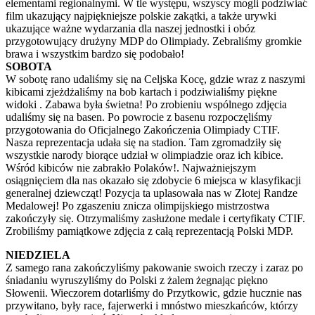
elementami regionalnymi. W tle występu, wszyscy mogli podziwiać
film ukazujący najpiękniejsze polskie zakątki, a także urywki
ukazujące ważne wydarzania dla naszej jednostki i obóz
przygotowujący drużyny MDP do Olimpiady. Zebraliśmy gromkie
brawa i wszystkim bardzo się podobało!
SOBOTA
W sobotę rano udaliśmy się na Celjska Kocę, gdzie wraz z naszymi
kibicami zjeżdżaliśmy na bob kartach i podziwialiśmy piękne
widoki . Zabawa była świetna! Po zrobieniu wspólnego zdjęcia
udaliśmy się na basen. Po powrocie z basenu rozpoczęliśmy
przygotowania do Oficjalnego Zakończenia Olimpiady CTIF.
Nasza reprezentacja udała się na stadion. Tam zgromadziły się
wszystkie narody biorące udział w olimpiadzie oraz ich kibice.
Wśród kibiców nie zabrakło Polaków!. Najważniejszym
osiągnięciem dla nas okazało się zdobycie 6 miejsca w klasyfikacji
generalnej dziewcząt! Pozycja ta uplasowała nas w Złotej Randze
Medalowej! Po zgaszeniu znicza olimpijskiego mistrzostwa
zakończyły się. Otrzymaliśmy zasłużone medale i certyfikaty CTIF.
Zrobiliśmy pamiątkowe zdjęcia z całą reprezentacją Polski MDP.
NIEDZIELA
Z samego rana zakończyliśmy pakowanie swoich rzeczy i zaraz po
śniadaniu wyruszyliśmy do Polski z żalem żegnając piękno
Słowenii. Wieczorem dotarliśmy do Przytkowic, gdzie hucznie nas
przywitano, były race, fajerwerki i mnóstwo mieszkańców, którzy