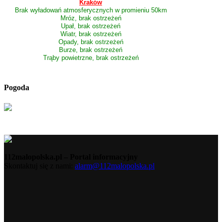
Kraków
Brak wyładowań atmosferycznych w promieniu 50km
Mróz, brak ostrzeżeń
Upał, brak ostrzeżeń
Wiatr, brak ostrzeżeń
Opady, brak ostrzeżeń
Burze, brak ostrzeżeń
Trąby powietrzne, brak ostrzeżeń
Pogoda
112malopolska.pl – Portal informacyjny
Skontaktuj się z nami:
alarm@112malopolska.pl