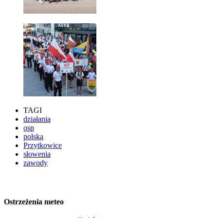
TAGI
działania
osp
polska
Przytkowice
słowenia
zawody
Ostrzeżenia meteo