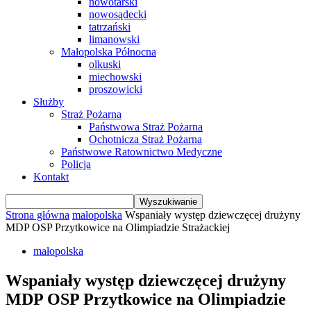
nowotarski
nowosądecki
tatrzański
limanowski
Małopolska Północna
olkuski
miechowski
proszowicki
Służby
Straż Pożarna
Państwowa Straż Pożarna
Ochotnicza Straż Pożarna
Państwowe Ratownictwo Medyczne
Policja
Kontakt
Strona główna
małopolska
Wspaniały występ dziewczęcej drużyny
MDP OSP Przytkowice na Olimpiadzie Strażackiej
małopolska
Wspaniały występ dziewczęcej drużyny
MDP OSP Przytkowice na Olimpiadzie