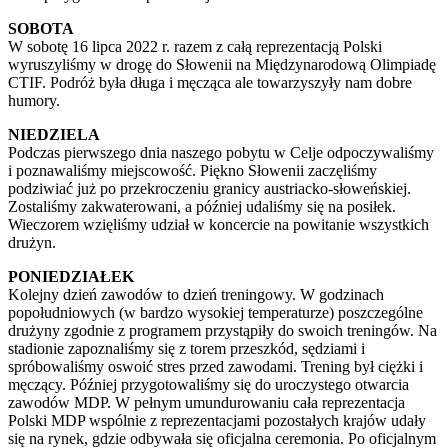
SOBOTA
W sobotę 16 lipca 2022 r. razem z całą reprezentacją Polski
wyruszyliśmy w drogę do Słowenii na Międzynarodową Olimpiadę
CTIF. Podróż była długa i męcząca ale towarzyszyły nam dobre
humory.
NIEDZIELA
Podczas pierwszego dnia naszego pobytu w Celje odpoczywaliśmy
i poznawaliśmy miejscowość. Piękno Słowenii zaczęliśmy
podziwiać już po przekroczeniu granicy austriacko-słoweńskiej.
Zostaliśmy zakwaterowani, a później udaliśmy się na posiłek.
Wieczorem wzięliśmy udział w koncercie na powitanie wszystkich
drużyn.
PONIEDZIAŁEK
Kolejny dzień zawodów to dzień treningowy. W godzinach
popołudniowych (w bardzo wysokiej temperaturze) poszczególne
drużyny zgodnie z programem przystąpiły do swoich treningów. Na
stadionie zapoznaliśmy się z torem przeszkód, sędziami i
spróbowaliśmy oswoić stres przed zawodami. Trening był ciężki i
męczący. Później przygotowaliśmy się do uroczystego otwarcia
zawodów MDP. W pełnym umundurowaniu cała reprezentacja
Polski MDP wspólnie z reprezentacjami pozostałych krajów udały
się na rynek, gdzie odbywała się oficjalna ceremonia. Po oficjalnym