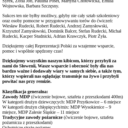
Syrek, Zofia Job, Paulina Poseł, Martyna Chotowicka, Emilia
Wojnowska, Barbara Szczęsny.
Sukces ten nie byłby możliwy, gdyby nie cały sztab szkoleniowy
oraz osoby pomocne w przygotowywaniu torów do ćwiczeń:
Wiesław Rudecki, Robert Rudecki, Andrzej Zamysłowski,
Krzysztof Zamysłowski, Dominik Balcer, Stefan Rudecki, Michał
Rudecki, Kacper Studnicki, Adrian Krawczyk, Piotr Żyła.
Dziękujemy całej Reprezentacji Polski za wzajemne wsparcie,
pomoc i wspólnie spędzony czas!
Dziękujemy wszystkim naszym kibicom, którzy przybyli za
nami do Słowenii, Wasze wsparcie i obecność były dla nas
bardzo ważne i dodawały wiary w samych siebie, a także tym,
którzy wspierali nas oglądając transmisje na żywo i przybyli
powitać nas przy remizie.
Klasyfikacja generalna:
Zawody MDP
(ćwiczenie bojowe, sztafeta z przeszkodami 400m)
W kategorii drużyn dziewczęcych: MDP Przytkowice – 6 miejsce
W kategorii drużyn chłopięcych/mix: MDP Wysokienice – 9
miejsce, MDP Zalesie Śląskie – 11 miejsce
Tradycyjne zawody pożarnicze
(ćwiczenie bojowe, sztafeta
pożarnicza z przeszkodami)
Ochotnicze straże pożarne: