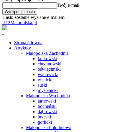
Twój e-mail
Hasło zostanie wysłane e-mailem.
112Malopolska.pl
Strona Główna
Artykuły
Małopolska Zachodnia
krakowski
chrzanowski
oświęcimski
wadowicki
wielicki
suski
myślenicki
Małopolska Wschodnia
tarnowski
bocheński
dąbrowski
brzeski
gorlicki
Małopolska Południowa