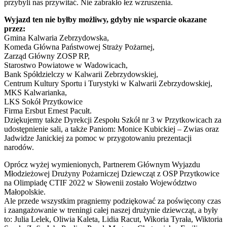
przybyli nas przywitać. Nie zabrakło łez wzruszenia.
Wyjazd ten nie byłby możliwy, gdyby nie wsparcie okazane
przez:
Gmina Kalwaria Zebrzydowska,
Komeda Główna Państwowej Straży Pożarnej,
Zarząd Główny ZOSP RP,
Starostwo Powiatowe w Wadowicach,
Bank Spółdzielczy w Kalwarii Zebrzydowskiej,
Centrum Kultury Sportu i Turystyki w Kalwarii Zebrzydowskiej,
MKS Kalwarianka,
LKS Sokół Przytkowice
Firma Ersbut Ernest Pacułt.
Dziękujemy także Dyrekcji Zespołu Szkół nr 3 w Przytkowicach za
udostępnienie sali, a także Paniom: Monice Kubickiej – Zwias oraz
Jadwidze Janickiej za pomoc w przygotowaniu prezentacji
narodów.
Oprócz wyżej wymienionych, Partnerem Głównym Wyjazdu
Młodzieżowej Drużyny Pożarniczej Dziewcząt z OSP Przytkowice
na Olimpiadę CTIF 2022 w Słowenii zostało Województwo
Małopolskie.
Ale przede wszystkim pragniemy podziękować za poświęcony czas
i zaangażowanie w treningi całej naszej drużynie dziewcząt, a były
to: Julia Lelek, Oliwia Kaleta, Lidia Racut, Wikoria Tyrała, Wiktoria