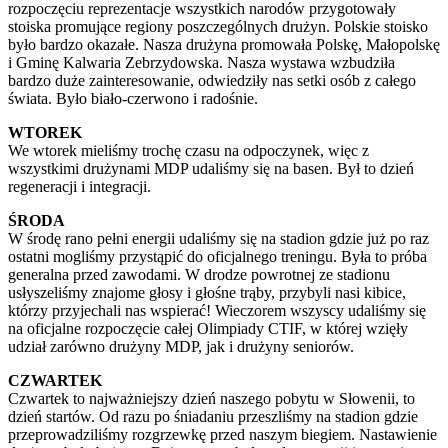
rozpoczęciu reprezentacje wszystkich narodów przygotowały
stoiska promujące regiony poszczególnych drużyn. Polskie stoisko
było bardzo okazałe. Nasza drużyna promowała Polskę, Małopolskę
i Gminę Kalwaria Zebrzydowska. Nasza wystawa wzbudziła
bardzo duże zainteresowanie, odwiedziły nas setki osób z całego
świata. Było biało-czerwono i radośnie.
WTOREK
We wtorek mieliśmy trochę czasu na odpoczynek, więc z
wszystkimi drużynami MDP udaliśmy się na basen. Był to dzień
regeneracji i integracji.
ŚRODA
W środę rano pełni energii udaliśmy się na stadion gdzie już po raz
ostatni mogliśmy przystąpić do oficjalnego treningu. Była to próba
generalna przed zawodami. W drodze powrotnej ze stadionu
usłyszeliśmy znajome głosy i głośne trąby, przybyli nasi kibice,
którzy przyjechali nas wspierać! Wieczorem wszyscy udaliśmy się
na oficjalne rozpoczęcie całej Olimpiady CTIF, w której wzięły
udział zarówno drużyny MDP, jak i drużyny seniorów.
CZWARTEK
Czwartek to najważniejszy dzień naszego pobytu w Słowenii, to
dzień startów. Od razu po śniadaniu przeszliśmy na stadion gdzie
przeprowadziliśmy rozgrzewkę przed naszym biegiem. Nastawienie