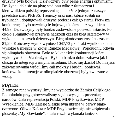
drużyny było bojowe. Dziewczyny były pełne energii i optymizmu.
Drużyna udała się na płytę stadionu tylko z tłumaczem i
kierownikiem polskiej reprezentacji, a także z jednym z naszych
przedstawicieli PRESS. Trenerzy oraz nasi kibice zostali na
trybunach i dopingowali drużynę podczas całego startu. Pierwszą
konkurencją było rozwinięcie bojowe, ukończone z wynikiem
44,98. Dziewczyny były bardzo zadowolone po swoim starcie. Po
około 15minutowej przerwie nadszedł czas na bieg sztafetowy w
wykonaniu naszych dziewczyn. Bieg ukończony został z czasem
81,29. Końcowy wynik wyniósł 1047,73 pkt. Taki wynik dał nam
wysokie 6 miejsce w Złotej Randze Medalowej. Popołudniu odbyła
się olimpiada obozowa. Było to kilkanaście konkurencji które
wykonywała każda drużyna. Była to bardzo dobra zabawa jak i
okazja do integracji z innymi narodami. Dużo się działo! Do miejsca
zakwaterowania wróciliśmy cali mokrzy i brudni, ponieważ
końcowe konkurencje w olimpiadzie obozowej były związane z
wodą.
PIĄTEK
Z samego rana wyruszyliśmy na wycieczkę do Zamku Celjskiego.
Po południu przygotowywaliśmy się do występu- prezentacji
narodów. Cała reprezentacja Polski: MDP Przytkowice, MDP
Wysokienice, MDP Zalesie Śląskie była ubrana w barwy biało-
czerwone. Oliwia Kaleta z MDP Przytkowice pięknie zaśpiewała
piosenkę „My Słowianie”, a cała reszta wykonała taniec z