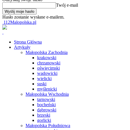
Twój e-mail
Hasło zostanie wysłane e-mailem.
112Malopolska.pl
Strona Główna
Artykuły
Małopolska Zachodnia
krakowski
chrzanowski
oświęcimski
wadowicki
wielicki
suski
myślenicki
Małopolska Wschodnia
tarnowski
bocheński
dąbrowski
brzeski
gorlicki
Małopolska Południowa