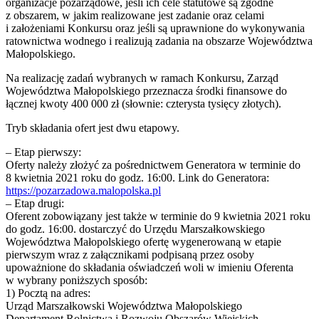
organizacje pozarządowe, jeśli ich cele statutowe są zgodne
z obszarem, w jakim realizowane jest zadanie oraz celami
i założeniami Konkursu oraz jeśli są uprawnione do wykonywania
ratownictwa wodnego i realizują zadania na obszarze Województwa
Małopolskiego.
Na realizację zadań wybranych w ramach Konkursu, Zarząd
Województwa Małopolskiego przeznacza środki finansowe do
łącznej kwoty 400 000 zł (słownie: czterysta tysięcy złotych).
Tryb składania ofert jest dwu etapowy.
– Etap pierwszy:
Oferty należy złożyć za pośrednictwem Generatora w terminie do
8 kwietnia 2021 roku do godz. 16:00. Link do Generatora:
https://pozarzadowa.malopolska.pl
– Etap drugi:
Oferent zobowiązany jest także w terminie do 9 kwietnia 2021 roku
do godz. 16:00. dostarczyć do Urzędu Marszałkowskiego
Województwa Małopolskiego ofertę wygenerowaną w etapie
pierwszym wraz z załącznikami podpisaną przez osoby
upoważnione do składania oświadczeń woli w imieniu Oferenta
w wybrany poniższych sposób:
1) Pocztą na adres:
Urząd Marszałkowski Województwa Małopolskiego
Departament Rolnictwa i Rozwoju Obszarów Wiejskich