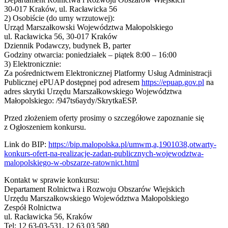
30-017 Kraków, ul. Racławicka 56
2) Osobiście (do urny wrzutowej):
Urząd Marszałkowski Województwa Małopolskiego
ul. Racławicka 56, 30-017 Kraków
Dziennik Podawczy, budynek B, parter
Godziny otwarcia: poniedziałek – piątek 8:00 – 16:00
3) Elektronicznie:
Za pośrednictwem Elektronicznej Platformy Usług Administracji
Publicznej ePUAP dostępnej pod adresem
https://epuap.gov.pl
na
adres skrytki Urzędu Marszałkowskiego Województwa
Małopolskiego: /947ts6aydy/SkrytkaESP.
Przed złożeniem oferty prosimy o szczegółowe zapoznanie się
z Ogłoszeniem konkursu.
Link do BIP:
https://bip.malopolska.pl/umwm,a,1901038,otwarty-
konkurs-ofert-na-realizacje-zadan-publicznych-wojewodztwa-
malopolskiego-w-obszarze-ratownict.html
Kontakt w sprawie konkursu:
Departament Rolnictwa i Rozwoju Obszarów Wiejskich
Urzędu Marszałkowskiego Województwa Małopolskiego
Zespół Rolnictwa
ul. Racławicka 56, Kraków
Tel: 12 63-03-531, 12 63 03 580