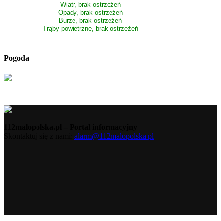
Wiatr, brak ostrzeżeń
Opady, brak ostrzeżeń
Burze, brak ostrzeżeń
Trąby powietrzne, brak ostrzeżeń
Pogoda
112malopolska.pl – Portal informacyjny
Skontaktuj się z nami:
alarm@112malopolska.pl