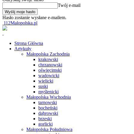
Twój e-mail
Hasło zostanie wysłane e-mailem.
112Malopolska.pl
Strona Główna
Artykuły
Małopolska Zachodnia
krakowski
chrzanowski
oświęcimski
wadowicki
wielicki
suski
myślenicki
Małopolska Wschodnia
tarnowski
bocheński
dąbrowski
brzeski
gorlicki
Małopolska Południowa