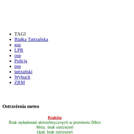
TAGI
Białka Tatrzańska
gaz
LPR
osp
Policja
psp
tatrzański
Wybuch
ZRM
Ostrzeżenia meteo
Kraków
Brak wyładowań atmosferycznych w promieniu 50km
Mróz, brak ostrzeżeń
Upał, brak ostrzeżeń