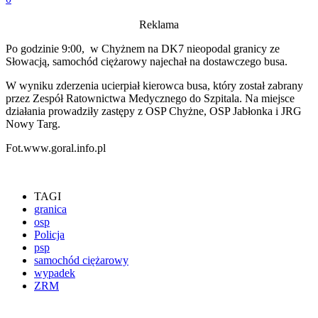
Reklama
Po godzinie 9:00, w Chyżnem na DK7 nieopodal granicy ze
Słowacją, samochód ciężarowy najechał na dostawczego busa.
W wyniku zderzenia ucierpiał kierowca busa, który został zabrany
przez Zespół Ratownictwa Medycznego do Szpitala. Na miejsce
działania prowadziły zastępy z OSP Chyżne, OSP Jabłonka i JRG
Nowy Targ.
Fot.www.goral.info.pl
TAGI
granica
osp
Policja
psp
samochód ciężarowy
wypadek
ZRM