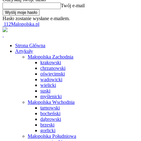
Twój e-mail
Hasło zostanie wysłane e-mailem.
112Malopolska.pl
Strona Główna
Artykuły
Małopolska Zachodnia
krakowski
chrzanowski
oświęcimski
wadowicki
wielicki
suski
myślenicki
Małopolska Wschodnia
tarnowski
bocheński
dąbrowski
brzeski
gorlicki
Małopolska Południowa