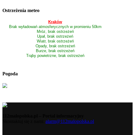
Ostrzeżenia meteo
Kraków
Brak wyładowań atmosferycznych w promieniu 50km
Mróz, brak ostrzeżeń
Upał, brak ostrzeżeń
Wiatr, brak ostrzeżeń
Opady, brak ostrzeżeń
Burze, brak ostrzeżeń
Trąby powietrzne, brak ostrzeżeń
Pogoda
112malopolska.pl – Portal informacyjny
Skontaktuj się z nami:
alarm@112malopolska.pl