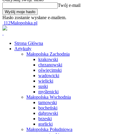
Twój e-mail
Hasło zostanie wysłane e-mailem.
112Malopolska.pl
Strona Główna
Artykuły
Małopolska Zachodnia
krakowski
chrzanowski
oświęcimski
wadowicki
wielicki
suski
myślenicki
Małopolska Wschodnia
tarnowski
bocheński
dąbrowski
brzeski
gorlicki
Małopolska Południowa