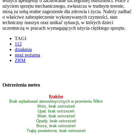
leśnych apelujemy o zachowanie szczególnej ostrożności. Prace z
użyciem sprzętu mechanicznego, zwłaszcza w trudnym terenie,
niosą za sobą realne zagrożenie dla zdrowia i życia. Należy zadbać
o właściwe zabezpieczenie wykonywanych czynności, stan
techniczny maszyn oraz unikać sytuacji, w których dzieci
uczestniczą w pracach wymagających użycia ciężkiego sprzętu.
TAGI
112
działania
straż pożarna
ZRM
Ostrzeżenia meteo
Kraków
Brak wyładowań atmosferycznych w promieniu 50km
Mróz, brak ostrzeżeń
Upał, brak ostrzeżeń
Wiatr, brak ostrzeżeń
Opady, brak ostrzeżeń
Burze, brak ostrzeżeń
Trąby powietrzne, brak ostrzeżeń