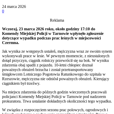
24 marca 2026
0
Reklama
Wczoraj, 23 marca 2026 roku, około godziny 17:10 do
Komendy Miejskiej Policji w Tarnowie wpłynęło zgłoszenie
dotyczące wypadku podczas prac leśnych w miejscowości
Czermna.
Jak wynika ze wstępnych ustaleń, mężczyzna wraz ze swoim synem
wykonywali prace w lesie. W pewnym momencie, z nieustalonych
dotąd przyczyn, ciągnik rolniczy przewrócił się na bok. W wyniku
zdarzenia obaj spadli z pojazdu. 10-letni chłopiec doznał
poważnych obrażeń brzucha i został przetransportowany
śmigłowcem Lotniczego Pogotowia Ratunkowego do szpitala w
Rzeszowie, mężczyzna nie odniósł poważnych obrażeń. Kierujący
ciągnikiem był trzeźwy.
Na miejscu zdarzenia do późnych godzin wieczornych pracowali
policjanci Komendy Miejskiej Policji w Tarnowie pod nadzorem
prokuratora. Trwa ustalanie dokładnych okoliczności tego wypadku.
W związku z rozpoczęciem sezonu prac polowych, ogrodowych i