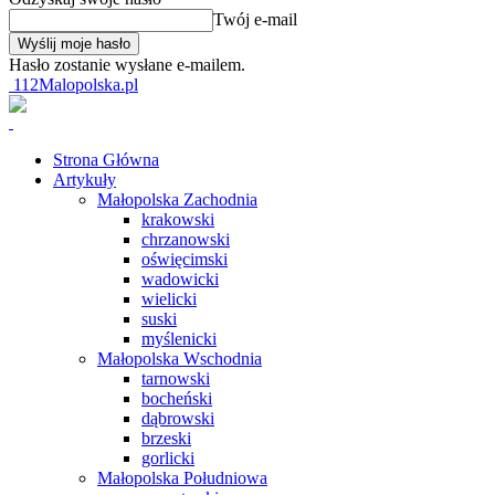
Twój e-mail
Hasło zostanie wysłane e-mailem.
112Malopolska.pl
Strona Główna
Artykuły
Małopolska Zachodnia
krakowski
chrzanowski
oświęcimski
wadowicki
wielicki
suski
myślenicki
Małopolska Wschodnia
tarnowski
bocheński
dąbrowski
brzeski
gorlicki
Małopolska Południowa