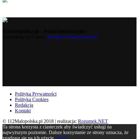
112malopolska.pl – Portal informacyjny
Skontaktuj się z nami:
alarm@112malopolska.pl
Polityka Prywatności
Polityka Cookies
Redakcja
Kontakt
© 112Malopolska.pl 2018 | realizacja:
Rozumek.NET
Ta strona korzysta z ciasteczek aby świadczyć usługi na
najwyższym poziomie. Dalsze korzystanie ze strony oznacza, że
zgadzasz się na ich użycie.
Zgoda