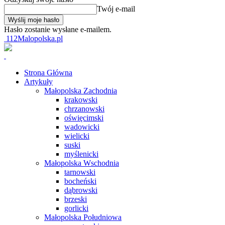
Twój e-mail
Hasło zostanie wysłane e-mailem.
112Malopolska.pl
Strona Główna
Artykuły
Małopolska Zachodnia
krakowski
chrzanowski
oświęcimski
wadowicki
wielicki
suski
myślenicki
Małopolska Wschodnia
tarnowski
bocheński
dąbrowski
brzeski
gorlicki
Małopolska Południowa