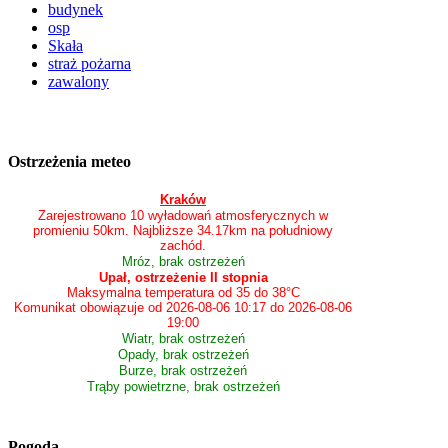
budynek
osp
Skała
straż pożarna
zawalony
Ostrzeżenia meteo
Kraków
Zarejestrowano 10 wyładowań atmosferycznych w
promieniu 50km. Najbliższe 34.17km na południowy
zachód.
Mróz, brak ostrzeżeń
Upał, ostrzeżenie II stopnia
Maksymalna temperatura od 35 do 38°C
Komunikat obowiązuje od 2026-08-06 10:17 do 2026-08-06
19:00
Wiatr, brak ostrzeżeń
Opady, brak ostrzeżeń
Burze, brak ostrzeżeń
Trąby powietrzne, brak ostrzeżeń
Pogoda