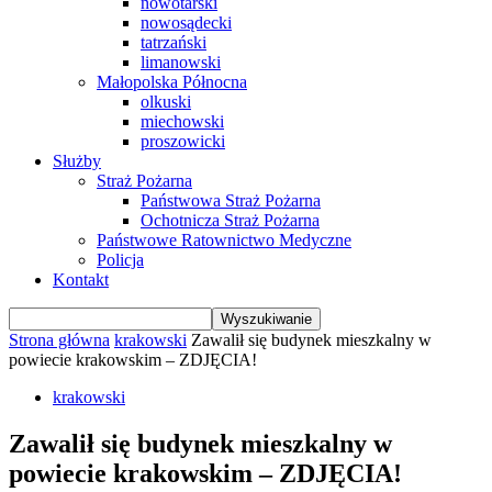
nowotarski
nowosądecki
tatrzański
limanowski
Małopolska Północna
olkuski
miechowski
proszowicki
Służby
Straż Pożarna
Państwowa Straż Pożarna
Ochotnicza Straż Pożarna
Państwowe Ratownictwo Medyczne
Policja
Kontakt
Strona główna
krakowski
Zawalił się budynek mieszkalny w
powiecie krakowskim – ZDJĘCIA!
krakowski
Zawalił się budynek mieszkalny w
powiecie krakowskim – ZDJĘCIA!