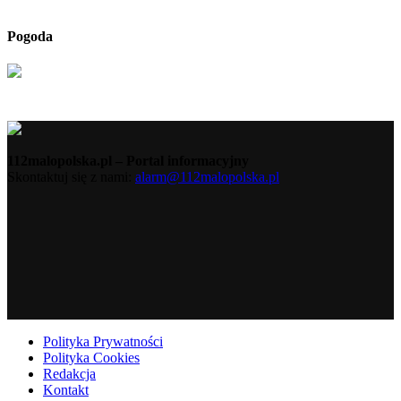
Pogoda
112malopolska.pl – Portal informacyjny
Skontaktuj się z nami:
alarm@112malopolska.pl
Polityka Prywatności
Polityka Cookies
Redakcja
Kontakt