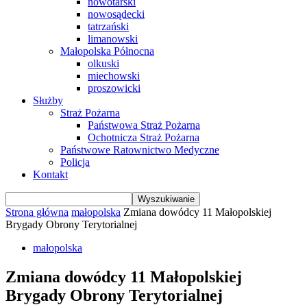
nowotarski
nowosądecki
tatrzański
limanowski
Małopolska Północna
olkuski
miechowski
proszowicki
Służby
Straż Pożarna
Państwowa Straż Pożarna
Ochotnicza Straż Pożarna
Państwowe Ratownictwo Medyczne
Policja
Kontakt
Strona główna
małopolska
Zmiana dowódcy 11 Małopolskiej
Brygady Obrony Terytorialnej
małopolska
Zmiana dowódcy 11 Małopolskiej
Brygady Obrony Terytorialnej