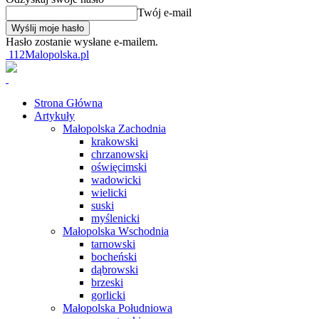
Twój e-mail
Hasło zostanie wysłane e-mailem.
112Malopolska.pl
Strona Główna
Artykuły
Małopolska Zachodnia
krakowski
chrzanowski
oświęcimski
wadowicki
wielicki
suski
myślenicki
Małopolska Wschodnia
tarnowski
bocheński
dąbrowski
brzeski
gorlicki
Małopolska Południowa