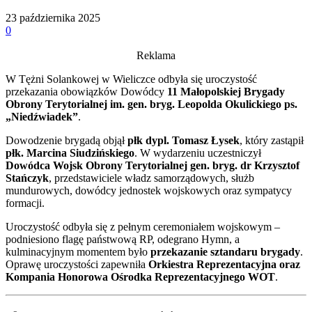
23 października 2025
0
Reklama
W Tężni Solankowej w Wieliczce odbyła się uroczystość
przekazania obowiązków Dowódcy
11 Małopolskiej Brygady
Obrony Terytorialnej im. gen. bryg. Leopolda Okulickiego ps.
„Niedźwiadek”
.
Dowodzenie brygadą objął
płk dypl. Tomasz Łysek
, który zastąpił
płk. Marcina Siudzińskiego
. W wydarzeniu uczestniczył
Dowódca Wojsk Obrony Terytorialnej gen. bryg. dr Krzysztof
Stańczyk
, przedstawiciele władz samorządowych, służb
mundurowych, dowódcy jednostek wojskowych oraz sympatycy
formacji.
Uroczystość odbyła się z pełnym ceremoniałem wojskowym –
podniesiono flagę państwową RP, odegrano Hymn, a
kulminacyjnym momentem było
przekazanie sztandaru brygady
.
Oprawę uroczystości zapewniła
Orkiestra Reprezentacyjna oraz
Kompania Honorowa Ośrodka Reprezentacyjnego WOT
.