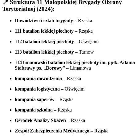
📍
Struktura 11 Małopolskiej Brygady Obrony
Terytorialnej (2024):
Dowództwo i sztab brygady
– Rząska
111 batalion lekkiej piechoty
– Rząska
112 batalion lekkiej piechoty
– Oświęcim
113 batalion lekkiej piechoty
– Tarnów
114 limanowski batalion lekkiej piechoty im. ppłk. Adama
Stabrawy ps. „Borowy”
– Limanowa
kompania dowodzenia
– Rząska
kompania logistyczna
– Oświęcim
kompania saperów
– Rząska
kompania szkolna
– Rząska
Ośrodek Analizy Skażeń
– Rząska
Zespół Zabezpieczenia Medycznego
– Rząska