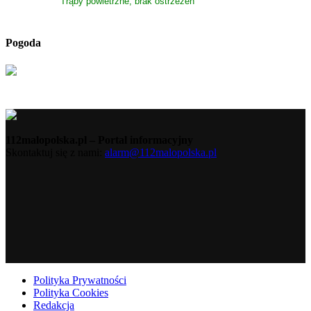
Trąby powietrzne, brak ostrzeżeń
Pogoda
112malopolska.pl – Portal informacyjny
Skontaktuj się z nami:
alarm@112malopolska.pl
Polityka Prywatności
Polityka Cookies
Redakcja