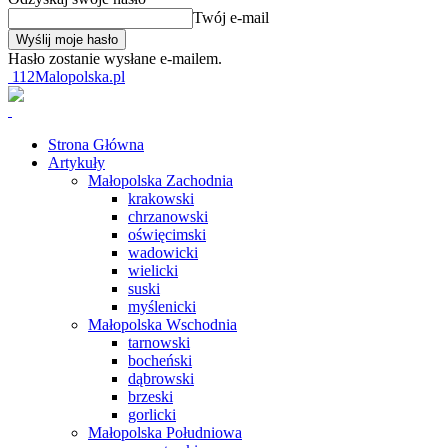
Twój e-mail
Hasło zostanie wysłane e-mailem.
112Malopolska.pl
Strona Główna
Artykuły
Małopolska Zachodnia
krakowski
chrzanowski
oświęcimski
wadowicki
wielicki
suski
myślenicki
Małopolska Wschodnia
tarnowski
bocheński
dąbrowski
brzeski
gorlicki
Małopolska Południowa