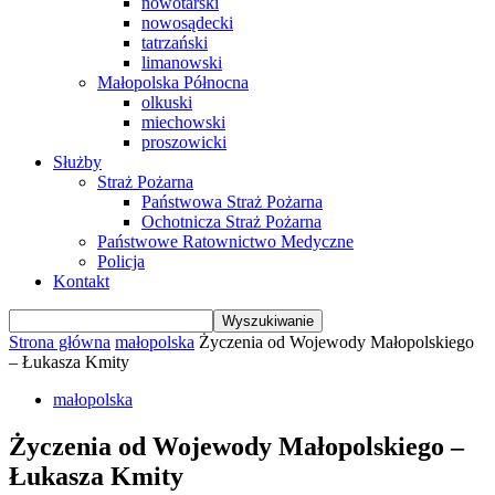
nowotarski
nowosądecki
tatrzański
limanowski
Małopolska Północna
olkuski
miechowski
proszowicki
Służby
Straż Pożarna
Państwowa Straż Pożarna
Ochotnicza Straż Pożarna
Państwowe Ratownictwo Medyczne
Policja
Kontakt
Strona główna
małopolska
Życzenia od Wojewody Małopolskiego
– Łukasza Kmity
małopolska
Życzenia od Wojewody Małopolskiego –
Łukasza Kmity