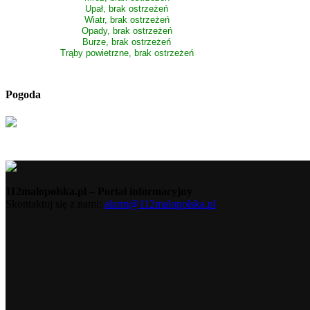
Upał, brak ostrzeżeń
Wiatr, brak ostrzeżeń
Opady, brak ostrzeżeń
Burze, brak ostrzeżeń
Trąby powietrzne, brak ostrzeżeń
Pogoda
112malopolska.pl – Portal informacyjny
Skontaktuj się z nami:
alarm@112malopolska.pl