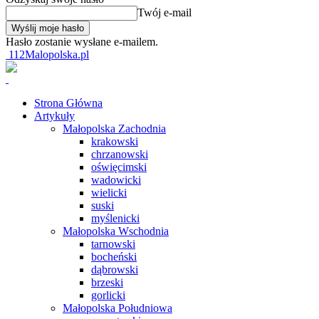
Twój e-mail
Hasło zostanie wysłane e-mailem.
112Malopolska.pl
Strona Główna
Artykuły
Małopolska Zachodnia
krakowski
chrzanowski
oświęcimski
wadowicki
wielicki
suski
myślenicki
Małopolska Wschodnia
tarnowski
bocheński
dąbrowski
brzeski
gorlicki
Małopolska Południowa