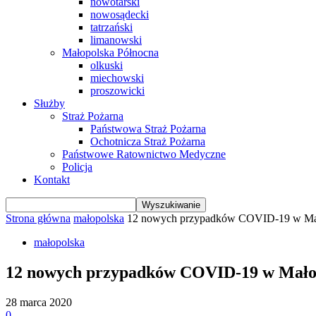
nowotarski
nowosądecki
tatrzański
limanowski
Małopolska Północna
olkuski
miechowski
proszowicki
Służby
Straż Pożarna
Państwowa Straż Pożarna
Ochotnicza Straż Pożarna
Państwowe Ratownictwo Medyczne
Policja
Kontakt
Strona główna
małopolska
12 nowych przypadków COVID-19 w Ma
małopolska
12 nowych przypadków COVID-19 w Mało
28 marca 2020
0