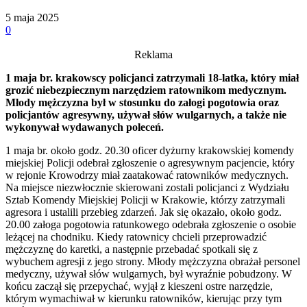
5 maja 2025
0
Reklama
1 maja br. krakowscy policjanci zatrzymali 18-latka, który miał
grozić niebezpiecznym narzędziem ratownikom medycznym.
Młody mężczyzna był w stosunku do załogi pogotowia oraz
policjantów agresywny, używał słów wulgarnych, a także nie
wykonywał wydawanych poleceń.
1 maja br. około godz. 20.30 oficer dyżurny krakowskiej komendy
miejskiej Policji odebrał zgłoszenie o agresywnym pacjencie, który
w rejonie Krowodrzy miał zaatakować ratowników medycznych.
Na miejsce niezwłocznie skierowani zostali policjanci z Wydziału
Sztab Komendy Miejskiej Policji w Krakowie, którzy zatrzymali
agresora i ustalili przebieg zdarzeń. Jak się okazało, około godz.
20.00 załoga pogotowia ratunkowego odebrała zgłoszenie o osobie
leżącej na chodniku. Kiedy ratownicy chcieli przeprowadzić
mężczyznę do karetki, a następnie przebadać spotkali się z
wybuchem agresji z jego strony. Młody mężczyzna obrażał personel
medyczny, używał słów wulgarnych, był wyraźnie pobudzony. W
końcu zaczął się przepychać, wyjął z kieszeni ostre narzędzie,
którym wymachiwał w kierunku ratowników, kierując przy tym