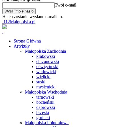
Twój e-mail
Hasło zostanie wysłane e-mailem.
112Malopolska.pl
Strona Główna
Artykuły
Małopolska Zachodnia
krakowski
chrzanowski
oświęcimski
wadowicki
wielicki
suski
myślenicki
Małopolska Wschodnia
tarnowski
bocheński
dąbrowski
brzeski
gorlicki
Małopolska Południowa