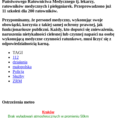
Państwowego Ratownictwa Medycznego tj. lekarzy,
ratowników medycznych i pielęgniarek. Przeprowadzono już
11 szkoleń dla 200 ratowników.
Przypominamy, że personel medyczny, wykonując swoje
obowiązki, korzysta z takiej samej ochrony prawnej, jak
funkcjonariusze publiczni. Każdy, kto dopuści się znieważenia,
naruszenia nietykalności cielesnej lub czynnej napaści na osobę
wykonującą medyczne czynności ratunkowe, musi liczyć się z
odpowiedzialnością karną.
TAGI
112
działania
małopolska
Policja
Służby
ZRM
Ostrzeżenia meteo
Kraków
Brak wyładowań atmosferycznych w promieniu 50km