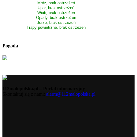
Mróz, brak ostrzeżeń
Upał, brak ostrzeżeń
Wiatr, brak ostrzeżeń
Opady, brak ostrzeżeń
Burze, brak ostrzeżeń
Trąby powietrzne, brak ostrzeżeń
Pogoda
112malopolska.pl – Portal informacyjny
Skontaktuj się z nami:
alarm@112malopolska.pl