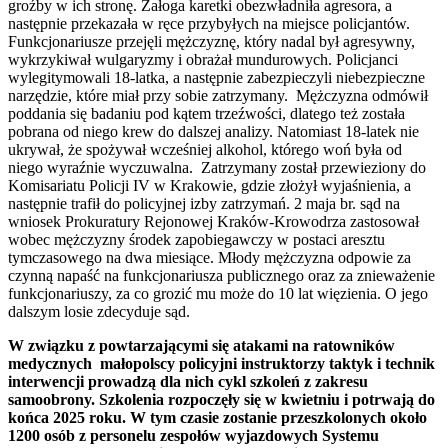
groźby w ich stronę. Załoga karetki obezwładniła agresora, a
następnie przekazała w ręce przybyłych na miejsce policjantów.
Funkcjonariusze przejęli mężczyznę, który nadal był agresywny,
wykrzykiwał wulgaryzmy i obrażał mundurowych. Policjanci
wylegitymowali 18-latka, a następnie zabezpieczyli niebezpieczne
narzędzie, które miał przy sobie zatrzymany. Mężczyzna odmówił
poddania się badaniu pod kątem trzeźwości, dlatego też została
pobrana od niego krew do dalszej analizy. Natomiast 18-latek nie
ukrywał, że spożywał wcześniej alkohol, którego woń była od
niego wyraźnie wyczuwalna. Zatrzymany został przewieziony do
Komisariatu Policji IV w Krakowie, gdzie złożył wyjaśnienia, a
następnie trafił do policyjnej izby zatrzymań. 2 maja br. sąd na
wniosek Prokuratury Rejonowej Kraków-Krowodrza zastosował
wobec mężczyzny środek zapobiegawczy w postaci aresztu
tymczasowego na dwa miesiące. Młody mężczyzna odpowie za
czynną napaść na funkcjonariusza publicznego oraz za znieważenie
funkcjonariuszy, za co grozić mu może do 10 lat więzienia. O jego
dalszym losie zdecyduje sąd.
W związku z powtarzającymi się atakami na ratowników
medycznych małopolscy policyjni instruktorzy taktyk i technik
interwencji prowadzą dla nich cykl szkoleń z zakresu
samoobrony. Szkolenia rozpoczęły się w kwietniu i potrwają do
końca 2025 roku. W tym czasie zostanie przeszkolonych około
1200 osób z personelu zespołów wyjazdowych Systemu