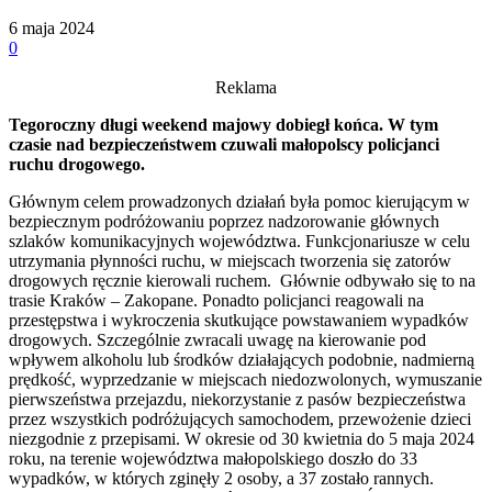
6 maja 2024
0
Reklama
Tegoroczny długi weekend majowy dobiegł końca. W tym
czasie nad bezpieczeństwem czuwali małopolscy policjanci
ruchu drogowego.
Głównym celem prowadzonych działań była pomoc kierującym w
bezpiecznym podróżowaniu poprzez nadzorowanie głównych
szlaków komunikacyjnych województwa. Funkcjonariusze w celu
utrzymania płynności ruchu, w miejscach tworzenia się zatorów
drogowych ręcznie kierowali ruchem. Głównie odbywało się to na
trasie Kraków – Zakopane. Ponadto policjanci reagowali na
przestępstwa i wykroczenia skutkujące powstawaniem wypadków
drogowych. Szczególnie zwracali uwagę na kierowanie pod
wpływem alkoholu lub środków działających podobnie, nadmierną
prędkość, wyprzedzanie w miejscach niedozwolonych, wymuszanie
pierwszeństwa przejazdu, niekorzystanie z pasów bezpieczeństwa
przez wszystkich podróżujących samochodem, przewożenie dzieci
niezgodnie z przepisami. W okresie od 30 kwietnia do 5 maja 2024
roku, na terenie województwa małopolskiego doszło do 33
wypadków, w których zginęły 2 osoby, a 37 zostało rannych.