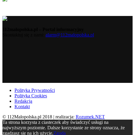
112malopolska.pl – Portal informacyjny
Skontaktuj się z nami:
alarm@112malopolska.pl
Polityka Prywatności
Polityka Cookies
Redakcja
Kontakt
© 112Malopolska.pl 2018 | realizacja:
Rozumek.NET
Ta strona korzysta z ciasteczek aby świadczyć usługi na
najwyższym poziomie. Dalsze korzystanie ze strony oznacza, że
zgadzasz się na ich użycie.
Zgoda