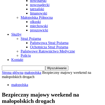
nowotarski
nowosądecki
tatrzański
limanowski
Małopolska Północna
olkuski
miechowski
proszowicki
Służby
Straż Pożarna
Państwowa Straż Pożarna
Ochotnicza Straż Pożarna
Państwowe Ratownictwo Medyczne
Policja
Kontakt
Strona główna
małopolska
Bezpieczny majowy weekend na
małopolskich drogach
małopolska
Bezpieczny majowy weekend na
małopolskich drogach