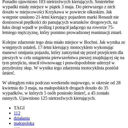
Ponadto ujawniono 103 nietrzeźwych kierujących. Śmiertelne
wypadki miały miejsce w piątek 3 maja. Do pierwszego z nich
doszło w miejscowości Krzykawa w powiecie olkuskim. Jak
wstępnie ustalono 21-letni kierujący pojazdem marki Renault nie
dostosował prędkości do panujących warunków drogowych, na
łuku drogi wpadł w poślizg i potrącił jadącego na rowerze 75-
letniego mężczyznę, który pomimo prowadzonej reanimacji zmarł.
Kolejne zdarzenie tego dnia miało miejsce w Bochni. Jak wynika ze
wstępnych ustaleń, 17-letni kierujący motocyklem wykonując
manewr omijania pojazdu, który zatrzymał się przed przejściem dla
pieszych w celu ustąpienia pierwszeństwa pieszej znajdującej się na
tym przejściu, stracił równowagę i prawdopodobnie uderzył w
przydrożny słup. W wyniku tego zdarzenia motocyklista poniósł
śmierć.
W ubiegłym roku podczas weekendu majowego, w okresie od 28
kwietnia do 3 maja, na małopolskich drogach doszło do 35
wypadków, w których 5 osób poniosło śmierć, a 45 zostało
rannych. Ujawniono 125 nietrzeźwych kierujących.
TAGI
112
działania
małopolska