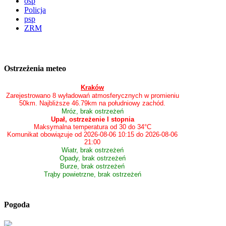
osp
Policja
psp
ZRM
Ostrzeżenia meteo
Kraków
Zarejestrowano 8 wyładowań atmosferycznych w promieniu
50km. Najbliższe 46.79km na południowy zachód.
Mróz, brak ostrzeżeń
Upał, ostrzeżenie I stopnia
Maksymalna temperatura od 30 do 34°C
Komunikat obowiązuje od 2026-08-06 10:15 do 2026-08-06
21:00
Wiatr, brak ostrzeżeń
Opady, brak ostrzeżeń
Burze, brak ostrzeżeń
Trąby powietrzne, brak ostrzeżeń
Pogoda