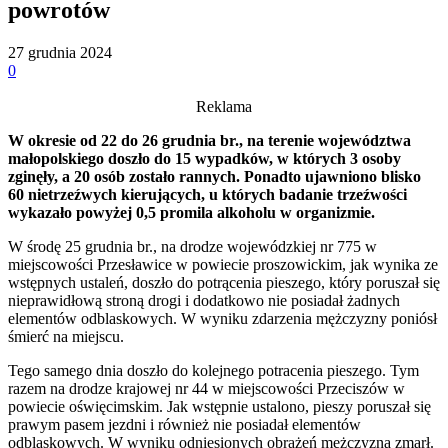
powrotów
27 grudnia 2024
0
Reklama
W okresie od 22 do 26 grudnia br., na terenie województwa
małopolskiego doszło do 15 wypadków, w których 3 osoby
zginęły, a 20 osób zostało rannych. Ponadto ujawniono blisko
60 nietrzeźwych kierujących, u których badanie trzeźwości
wykazało powyżej 0,5 promila alkoholu w organizmie.
W środę 25 grudnia br., na drodze wojewódzkiej nr 775 w
miejscowości Przesławice w powiecie proszowickim, jak wynika ze
wstępnych ustaleń, doszło do potrącenia pieszego, który poruszał się
nieprawidłową stroną drogi i dodatkowo nie posiadał żadnych
elementów odblaskowych. W wyniku zdarzenia mężczyzny poniósł
śmierć na miejscu.
Tego samego dnia doszło do kolejnego potracenia pieszego. Tym
razem na drodze krajowej nr 44 w miejscowości Przeciszów w
powiecie oświęcimskim. Jak wstępnie ustalono, pieszy poruszał się
prawym pasem jezdni i również nie posiadał elementów
odblaskowych. W wyniku odniesionych obrażeń mężczyzna zmarł.