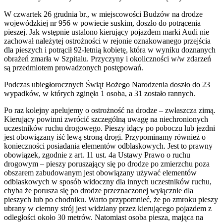
W czwartek 26 grudnia br., w miejscowości Budzów na drodze
wojewódzkiej nr 956 w powiecie suskim, doszło do potrącenia
pieszej. Jak wstępnie ustalono kierujący pojazdem marki Audi nie
zachował należytej ostrożności w rejonie oznakowanego przejścia
dla pieszych i potrącił 92-letnią kobietę, która w wyniku doznanych
obrażeń zmarła w Szpitalu. Przyczyny i okoliczności w/w zdarzeń
są przedmiotem prowadzonych postępowań.
Podczas ubiegłorocznych Świąt Bożego Narodzenia doszło do 23
wypadków, w których zginęła 1 osoba, a 31 zostało rannych.
Po raz kolejny apelujemy o ostrożność na drodze – zwłaszcza zimą.
Kierujący powinni zwrócić szczególną uwagę na niechronionych
uczestników ruchu drogowego. Pieszy idący po poboczu lub jezdni
jest obowiązany iść lewą stroną drogi. Przypominamy również o
konieczności posiadania elementów odblaskowych. Jest to prawny
obowiązek, zgodnie z art. 11 ust. 4a Ustawy Prawo o ruchu
drogowym – pieszy poruszający się po drodze po zmierzchu poza
obszarem zabudowanym jest obowiązany używać elementów
odblaskowych w sposób widoczny dla innych uczestników ruchu,
chyba że porusza się po drodze przeznaczonej wyłącznie dla
pieszych lub po chodniku. Warto przypomnieć, że po zmroku pieszy
ubrany w ciemny strój jest widziany przez kierującego pojazdem z
odległości około 30 metrów. Natomiast osoba piesza, mająca na