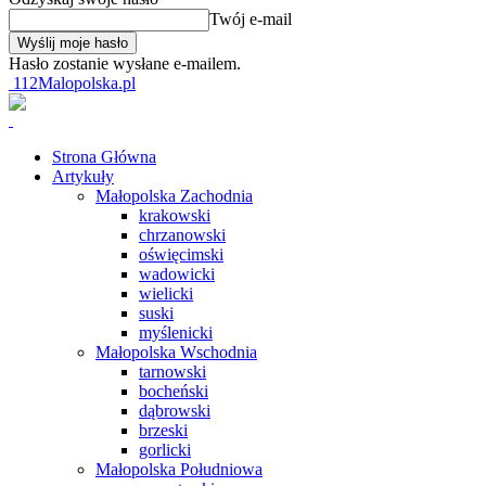
Twój e-mail
Hasło zostanie wysłane e-mailem.
112Malopolska.pl
Strona Główna
Artykuły
Małopolska Zachodnia
krakowski
chrzanowski
oświęcimski
wadowicki
wielicki
suski
myślenicki
Małopolska Wschodnia
tarnowski
bocheński
dąbrowski
brzeski
gorlicki
Małopolska Południowa