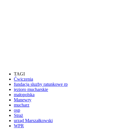
TAGI
Ćwiczenia
fundacja sluzby ratunkowe rp
jezioro mucharskie
małopolska
Manewry
mucharz
osp
Straż
urząd Marszałkowski
WPR