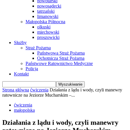
nowotarski
nowosądecki
tatrzański
limanowski
Małopolska Północna
olkuski
miechowski
proszowicki
Służby
Straż Pożarna
Państwowa Straż Pożarna
Ochotnicza Straż Pożarna
Państwowe Ratownictwo Medyczne
Policja
Kontakt
Strona główna
ćwiczenia
Działania z lądu i wody, czyli manewry
ratownicze na Jeziorze Mucharskim –...
ćwiczenia
małopolska
Działania z lądu i wody, czyli manewry