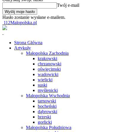
Twój e-mail
Hasło zostanie wysłane e-mailem.
112Malopolska.pl
Strona Główna
Artykuły
Małopolska Zachodnia
krakowski
chrzanowski
oświęcimski
wadowicki
wielicki
suski
myślenicki
Małopolska Wschodnia
tarnowski
bocheński
dąbrowski
brzeski
gorlicki
Małopolska Południowa