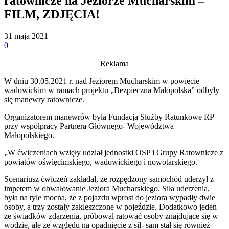
ratownicze na Jeziorze Mucharskim –
FILM, ZDJĘCIA!
31 maja 2021
0
Reklama
W dniu 30.05.2021 r. nad Jeziorem Mucharskim w powiecie
wadowickim w ramach projektu „Bezpieczna Małopolska” odbyły
się manewry ratownicze.
Organizatorem manewrów była Fundacja Służby Ratunkowe RP
przy współpracy Partnera Głównego- Województwa
Małopolskiego.
„W ćwiczeniach wzięły udział jednostki OSP i Grupy Ratownicze z
powiatów oświęcimskiego, wadowickiego i nowotarskiego.
Scenariusz ćwiczeń zakładał, że rozpędzony samochód uderzył z
impetem w obwałowanie Jeziora Mucharskiego. Siła uderzenia,
była na tyle mocna, że z pojazdu wprost do jeziora wypadły dwie
osoby, a trzy zostały zakleszczone w pojeździe. Dodatkowo jeden
ze świadków zdarzenia, próbował ratować osoby znajdujące się w
wodzie, ale ze względu na opadnięcie z sił- sam stał się również