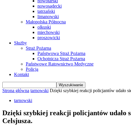
nowotarski
nowosądecki
tatrzański
limanowski
Małopolska Północna
olkuski
miechowski
proszowicki
Służby
Straż Pożarna
Państwowa Straż Pożarna
Ochotnicza Straż Pożarna
Państwowe Ratownictwo Medyczne
Policja
Kontakt
Strona główna
tarnowski
Dzięki szybkiej reakcji policjantów udało się
tarnowski
Dzięki szybkiej reakcji policjantów udało s
Celsjusza.