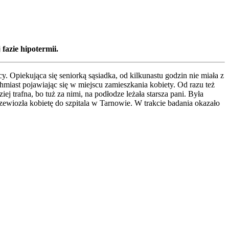
 fazie hipotermii.
. Opiekująca się seniorką sąsiadka, od kilkunastu godzin nie miała z
miast pojawiając się w miejscu zamieszkania kobiety. Od razu też
ej trafna, bo tuż za nimi, na podłodze leżała starsza pani. Była
rzewiozła kobietę do szpitala w Tarnowie. W trakcie badania okazało