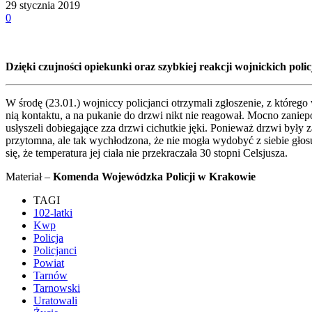
29 stycznia 2019
0
Dzięki czujności opiekunki oraz szybkiej reakcji wojnickich polic
W środę (23.01.) wojniccy policjanci otrzymali zgłoszenie, z któreg
nią kontaktu, a na pukanie do drzwi nikt nie reagował. Mocno zanie
usłyszeli dobiegające zza drzwi cichutkie jęki. Ponieważ drzwi były za
przytomna, ale tak wychłodzona, że nie mogła wydobyć z siebie głosu.
się, że temperatura jej ciała nie przekraczała 30 stopni Celsjusza.
Materiał –
Komenda Wojewódzka Policji w Krakowie
TAGI
102-latki
Kwp
Policja
Policjanci
Powiat
Tarnów
Tarnowski
Uratowali