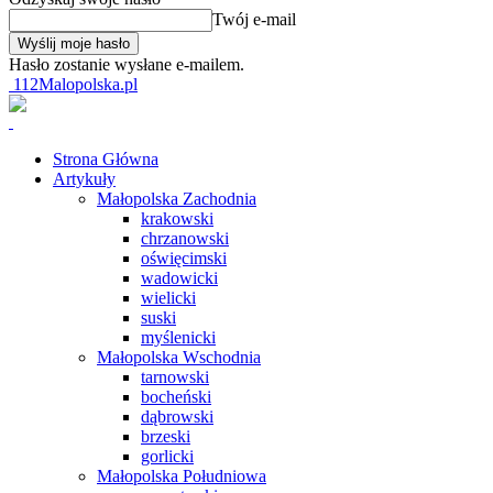
Twój e-mail
Hasło zostanie wysłane e-mailem.
112Malopolska.pl
Strona Główna
Artykuły
Małopolska Zachodnia
krakowski
chrzanowski
oświęcimski
wadowicki
wielicki
suski
myślenicki
Małopolska Wschodnia
tarnowski
bocheński
dąbrowski
brzeski
gorlicki
Małopolska Południowa