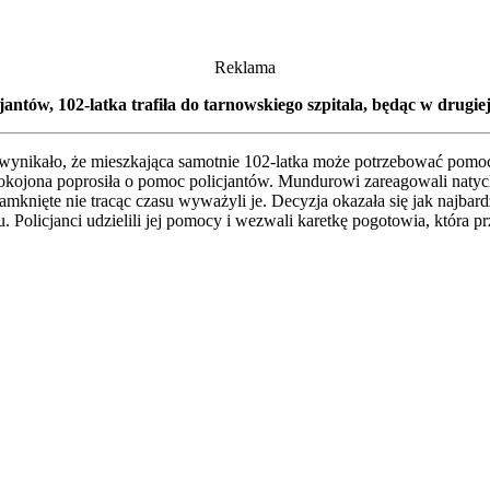
Reklama
jantów, 102-latka trafiła do tarnowskiego szpitala, będąc w drugiej
o wynikało, że mieszkająca samotnie 102-latka może potrzebować pomocy
pokojona poprosiła o pomoc policjantów. Mundurowi zareagowali natych
mknięte nie tracąc czasu wyważyli je. Decyzja okazała się jak najbardzi
 Policjanci udzielili jej pomocy i wezwali karetkę pogotowia, która p