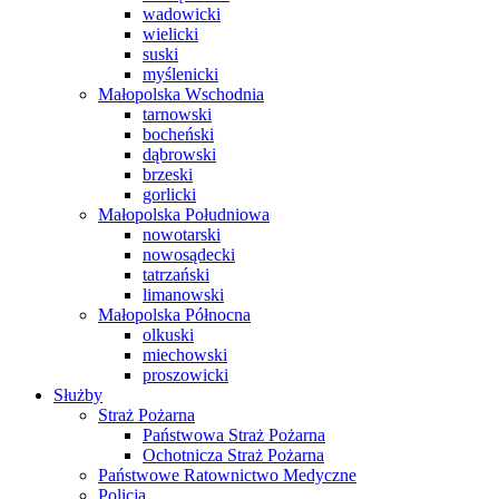
wadowicki
wielicki
suski
myślenicki
Małopolska Wschodnia
tarnowski
bocheński
dąbrowski
brzeski
gorlicki
Małopolska Południowa
nowotarski
nowosądecki
tatrzański
limanowski
Małopolska Północna
olkuski
miechowski
proszowicki
Służby
Straż Pożarna
Państwowa Straż Pożarna
Ochotnicza Straż Pożarna
Państwowe Ratownictwo Medyczne
Policja