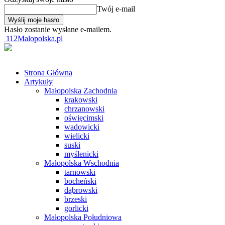
Twój e-mail
Hasło zostanie wysłane e-mailem.
112Malopolska.pl
Strona Główna
Artykuły
Małopolska Zachodnia
krakowski
chrzanowski
oświęcimski
wadowicki
wielicki
suski
myślenicki
Małopolska Wschodnia
tarnowski
bocheński
dąbrowski
brzeski
gorlicki
Małopolska Południowa