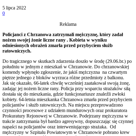
5 lipca 2022
0
Reklama
Policjanci z Chrzanowa zatrzymali mężczyznę, który zadał
nożem swojej żonie liczne rany . Kobieta w wyniku
odniesionych obrażeń zmarła przed przybyciem służb
ratowniczych.
Do tragicznego w skutkach zdarzenia doszło w środę (29.06.br.) po
południu w jednym z mieszkań w Chrzanowie. Do chrzanowskiej
komendy wpłynęło zgłoszenie, że jakiś mężczyzna na czwartym
piętrze jednego z bloków wyrzuca różne przedmioty z balkonu.
Jak się okazało, 66-latek chwilę wcześniej zaatakował swoją żonę,
zadając jej nożem liczne rany. Policja przy wsparciu strażaków siłą
dostała się do mieszkania, gdzie funkcjonariusze znaleźli zwłoki
kobiety. 64-letnia mieszkanka Chrzanowa zmarła przed przybyciem
policjantów i służb ratowniczych. Na miejscu przeprowadzono
czynności procesowe z udziałem mundurowych oraz prokuratora
Prokuratury Rejonowej w Chrzanowie. Podejrzany mężczyzna w
trakcie zatrzymania był bardzo agresywny, dopuszczając się czynnej
napaści na policjantów oraz interweniującego strażaka. Od
mężczyzny w Szpitalu Powiatowym w Chrzanowie pobrano krew