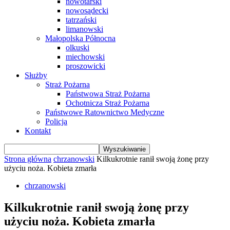
nowotarski
nowosądecki
tatrzański
limanowski
Małopolska Północna
olkuski
miechowski
proszowicki
Służby
Straż Pożarna
Państwowa Straż Pożarna
Ochotnicza Straż Pożarna
Państwowe Ratownictwo Medyczne
Policja
Kontakt
Strona główna
chrzanowski
Kilkukrotnie ranił swoją żonę przy
użyciu noża. Kobieta zmarła
chrzanowski
Kilkukrotnie ranił swoją żonę przy
użyciu noża. Kobieta zmarła