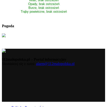
Wiatr, brak ostrzeżeń
Opady, brak ostrzeżeń
Burze, brak ostrzeżeń
Trąby powietrzne, brak ostrzeżeń
Pogoda
112malopolska.pl – Portal informacyjny
Skontaktuj się z nami:
alarm@112malopolska.pl