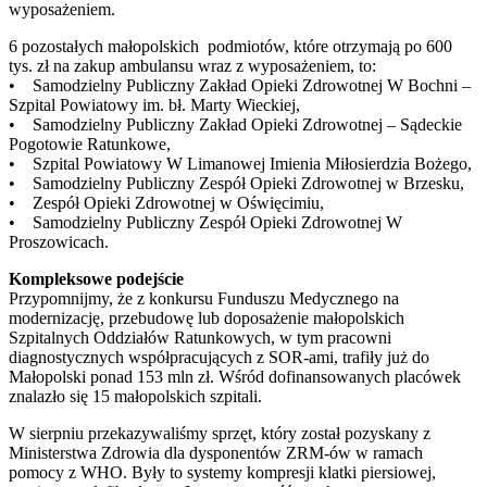
wyposażeniem.
6 pozostałych małopolskich podmiotów, które otrzymają po 600
tys. zł na zakup ambulansu wraz z wyposażeniem, to:
• Samodzielny Publiczny Zakład Opieki Zdrowotnej W Bochni –
Szpital Powiatowy im. bł. Marty Wieckiej,
• Samodzielny Publiczny Zakład Opieki Zdrowotnej – Sądeckie
Pogotowie Ratunkowe,
• Szpital Powiatowy W Limanowej Imienia Miłosierdzia Bożego,
• Samodzielny Publiczny Zespół Opieki Zdrowotnej w Brzesku,
• Zespół Opieki Zdrowotnej w Oświęcimiu,
• Samodzielny Publiczny Zespół Opieki Zdrowotnej W
Proszowicach.
Kompleksowe podejście
Przypomnijmy, że z konkursu Funduszu Medycznego na
modernizację, przebudowę lub doposażenie małopolskich
Szpitalnych Oddziałów Ratunkowych, w tym pracowni
diagnostycznych współpracujących z SOR-ami, trafiły już do
Małopolski ponad 153 mln zł. Wśród dofinansowanych placówek
znalazło się 15 małopolskich szpitali.
W sierpniu przekazywaliśmy sprzęt, który został pozyskany z
Ministerstwa Zdrowia dla dysponentów ZRM-ów w ramach
pomocy z WHO. Były to systemy kompresji klatki piersiowej,