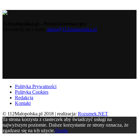
112malopolska.pl – Portal informacyjny
Skontaktuj się z nami:
alarm@112malopolska.pl
Polityka Prywatności
Polityka Cookies
Redakcja
Kontakt
© 112Malopolska.pl 2018 | realizacja:
Rozumek.NET
Ta strona korzysta z ciasteczek aby świadczyć usługi na
najwyższym poziomie. Dalsze korzystanie ze strony oznacza, że
zgadzasz się na ich użycie.
Zgoda