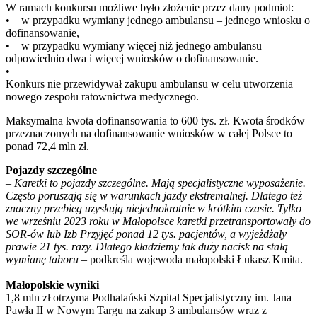
W ramach konkursu możliwe było złożenie przez dany podmiot:
• w przypadku wymiany jednego ambulansu – jednego wniosku o
dofinansowanie,
• w przypadku wymiany więcej niż jednego ambulansu –
odpowiednio dwa i więcej wniosków o dofinansowanie.
•
Konkurs nie przewidywał zakupu ambulansu w celu utworzenia
nowego zespołu ratownictwa medycznego.
Maksymalna kwota dofinansowania to 600 tys. zł. Kwota środków
przeznaczonych na dofinansowanie wniosków w całej Polsce to
ponad 72,4 mln zł.
Pojazdy szczególne
–
Karetki to pojazdy szczególne. Mają specjalistyczne wyposażenie.
Często poruszają się w warunkach jazdy ekstremalnej. Dlatego też
znaczny przebieg uzyskują niejednokrotnie w krótkim czasie. Tylko
we wrześniu 2023 roku w Małopolsce karetki przetransportowały do
SOR-ów lub Izb Przyjęć ponad 12 tys. pacjentów, a wyjeżdżały
prawie 21 tys. razy. Dlatego kładziemy tak duży nacisk na stałą
wymianę taboru
– podkreśla wojewoda małopolski Łukasz Kmita.
Małopolskie wyniki
1,8 mln zł otrzyma Podhalański Szpital Specjalistyczny im. Jana
Pawła II w Nowym Targu na zakup 3 ambulansów wraz z