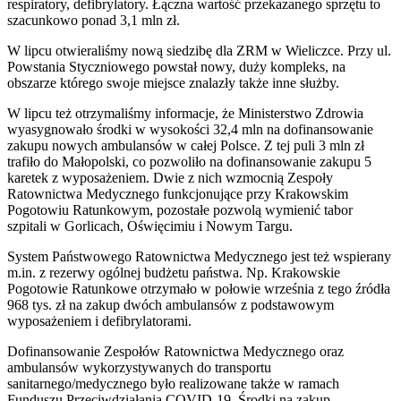
respiratory, defibrylatory. Łączna wartość przekazanego sprzętu to
szacunkowo ponad 3,1 mln zł.
W lipcu otwieraliśmy nową siedzibę dla ZRM w Wieliczce. Przy ul.
Powstania Styczniowego powstał nowy, duży kompleks, na
obszarze którego swoje miejsce znalazły także inne służby.
W lipcu też otrzymaliśmy informacje, że Ministerstwo Zdrowia
wyasygnowało środki w wysokości 32,4 mln na dofinansowanie
zakupu nowych ambulansów w całej Polsce. Z tej puli 3 mln zł
trafiło do Małopolski, co pozwoliło na dofinansowanie zakupu 5
karetek z wyposażeniem. Dwie z nich wzmocnią Zespoły
Ratownictwa Medycznego funkcjonujące przy Krakowskim
Pogotowiu Ratunkowym, pozostałe pozwolą wymienić tabor
szpitali w Gorlicach, Oświęcimiu i Nowym Targu.
System Państwowego Ratownictwa Medycznego jest też wspierany
m.in. z rezerwy ogólnej budżetu państwa. Np. Krakowskie
Pogotowie Ratunkowe otrzymało w połowie września z tego źródła
968 tys. zł na zakup dwóch ambulansów z podstawowym
wyposażeniem i defibrylatorami.
Dofinansowanie Zespołów Ratownictwa Medycznego oraz
ambulansów wykorzystywanych do transportu
sanitarnego/medycznego było realizowane także w ramach
Funduszu Przeciwdziałania COVID-19. Środki na zakup