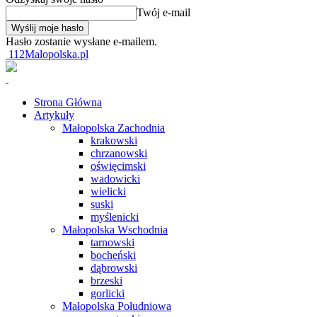
Twój e-mail
Hasło zostanie wysłane e-mailem.
112Malopolska.pl
Strona Główna
Artykuły
Małopolska Zachodnia
krakowski
chrzanowski
oświęcimski
wadowicki
wielicki
suski
myślenicki
Małopolska Wschodnia
tarnowski
bocheński
dąbrowski
brzeski
gorlicki
Małopolska Południowa