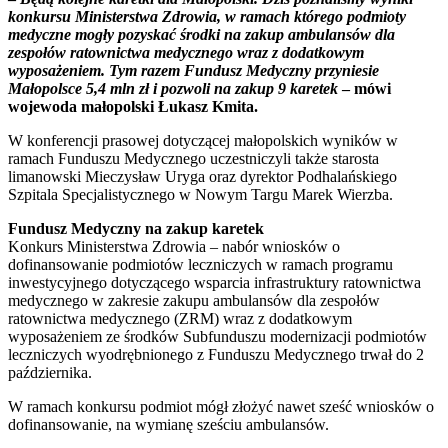
konkursu Ministerstwa Zdrowia, w ramach którego podmioty
medyczne mogły pozyskać środki na zakup ambulansów dla
zespołów ratownictwa medycznego wraz z dodatkowym
wyposażeniem. Tym razem Fundusz Medyczny przyniesie
Małopolsce 5,4 mln zł i pozwoli na zakup 9 karetek
– mówi
wojewoda małopolski Łukasz Kmita.
W konferencji prasowej dotyczącej małopolskich wyników w
ramach Funduszu Medycznego uczestniczyli także starosta
limanowski Mieczysław Uryga oraz dyrektor Podhalańskiego
Szpitala Specjalistycznego w Nowym Targu Marek Wierzba.
Fundusz Medyczny na zakup karetek
Konkurs Ministerstwa Zdrowia – nabór wniosków o
dofinansowanie podmiotów leczniczych w ramach programu
inwestycyjnego dotyczącego wsparcia infrastruktury ratownictwa
medycznego w zakresie zakupu ambulansów dla zespołów
ratownictwa medycznego (ZRM) wraz z dodatkowym
wyposażeniem ze środków Subfunduszu modernizacji podmiotów
leczniczych wyodrębnionego z Funduszu Medycznego trwał do 2
października.
W ramach konkursu podmiot mógł złożyć nawet sześć wniosków o
dofinansowanie, na wymianę sześciu ambulansów.