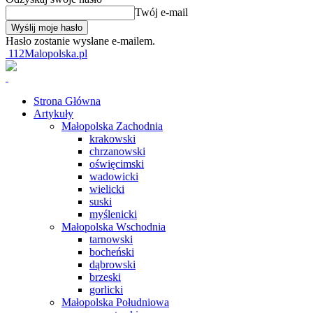
Twój e-mail
Hasło zostanie wysłane e-mailem.
112Malopolska.pl
Strona Główna
Artykuły
Małopolska Zachodnia
krakowski
chrzanowski
oświęcimski
wadowicki
wielicki
suski
myślenicki
Małopolska Wschodnia
tarnowski
bocheński
dąbrowski
brzeski
gorlicki
Małopolska Południowa