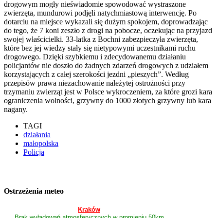
drogowym mogły nieświadomie spowodować wystraszone
zwierzęta, mundurowi podjęli natychmiastową interwencję. Po
dotarciu na miejsce wykazali się dużym spokojem, doprowadzając
do tego, że 7 koni zeszło z drogi na pobocze, oczekując na przyjazd
swojej właścicielki. 33-latka z Bochni zabezpieczyła zwierzęta,
które bez jej wiedzy stały się nietypowymi uczestnikami ruchu
drogowego. Dzięki szybkiemu i zdecydowanemu działaniu
policjantów nie doszło do żadnych zdarzeń drogowych z udziałem
korzystających z całej szerokości jezdni „pieszych”. Według
przepisów prawa niezachowanie należytej ostrożności przy
trzymaniu zwierząt jest w Polsce wykroczeniem, za które grozi kara
ograniczenia wolności, grzywny do 1000 złotych grzywny lub kara
nagany.
TAGI
działania
małopolska
Policja
Ostrzeżenia meteo
Kraków
Brak wyładowań atmosferycznych w promieniu 50km