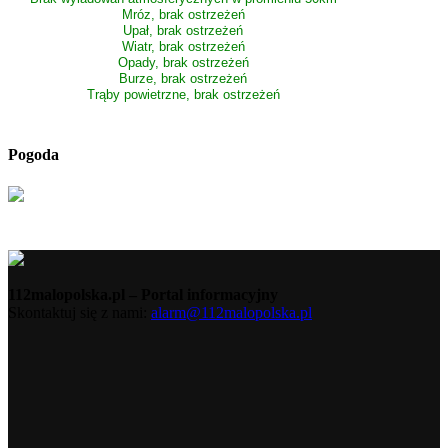
Mróz, brak ostrzeżeń
Upał, brak ostrzeżeń
Wiatr, brak ostrzeżeń
Opady, brak ostrzeżeń
Burze, brak ostrzeżeń
Trąby powietrzne, brak ostrzeżeń
Pogoda
112malopolska.pl – Portal informacyjny
Skontaktuj się z nami:
alarm@112malopolska.pl