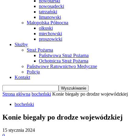
nowotarski
nowosądecki
tatrzański
limanowski
Małopolska Północna
olkuski
miechowski
proszowicki
Służby
Straż Pożarna
Państwowa Straż Pożarna
Ochotnicza Straż Pożarna
Państwowe Ratownictwo Medyczne
Policja
Kontakt
Strona główna
bocheński
Konie biegały po drodze wojewódzkiej
bocheński
Konie biegały po drodze wojewódzkiej
15 stycznia 2024
0