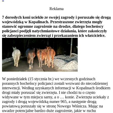
Reklama
7 dorosłych koni uciekło ze swojej zagrody i poruszało się drogą
wojewódzką w Kopalinach. Przestraszone zwierzęta mogły
stanowić ogromne zagrożenie na drodze, dlatego bocheńscy
policjanci podjęli natychmiastowe działania, które zakończyły
się zabezpieczeniem zwierząt i przekazaniem ich właścicielce.
W poniedziałek (15 stycznia br.) we wczesnych godzinach
porannych bocheńscy policjanci zostali wezwani do niecodziennej
interwencji. Według uzyskanych informacji w Kopalinach środkiem
drogi miały poruszać się zwierzęta. I nie chodzi tu o często
widywane w tym miejscu sarny, a o … konie. Zwierzęta uciekały z
zagrody i drogą wojewódzką numer 965, a następnie drogą
powiatową poruszały się w stronę Nowego Wiśnicza. Mając na
uwadze potencjalne bardzo duże zagrożenie, jakie w ruchu