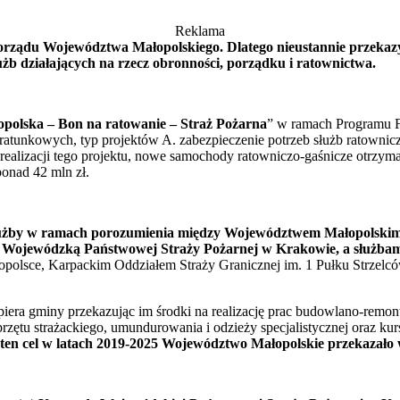
Reklama
morządu Województwa Małopolskiego. Dlatego nieustannie przekaz
żb działających na rzecz obronności, porządku i ratownictwa.
polska – Bon na ratowanie – Straż Pożarna
” w ramach Programu F
 ratunkowych, typ projektów A. zabezpieczenie potrzeb służb ratownic
realizacji tego projektu, nowe samochody ratowniczo-gaśnicze otrzyma
onad 42 mln zł.
służby w ramach porozumienia między Województwem Małopolski
 Wojewódzką Państwowej Straży Pożarnej w Krakowie, a służba
olsce, Karpackim Oddziałem Straży Granicznej im. 1 Pułku Strzel
a gminy przekazując im środki na realizację prac budowlano-remont
rzętu strażackiego, umundurowania i odzieży specjalistycznej oraz ku
 ten cel w latach 2019-2025 Województwo Małopolskie przekazało w