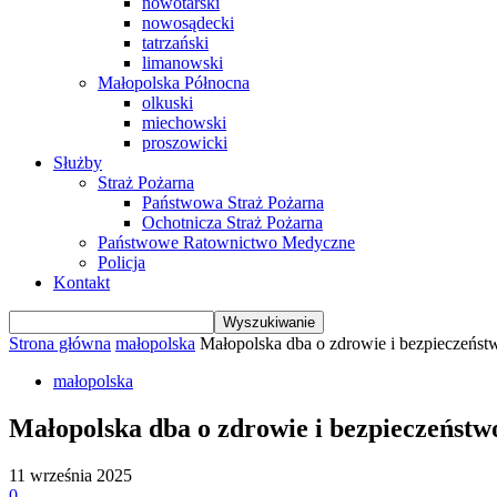
nowotarski
nowosądecki
tatrzański
limanowski
Małopolska Północna
olkuski
miechowski
proszowicki
Służby
Straż Pożarna
Państwowa Straż Pożarna
Ochotnicza Straż Pożarna
Państwowe Ratownictwo Medyczne
Policja
Kontakt
Strona główna
małopolska
Małopolska dba o zdrowie i bezpieczeńs
małopolska
Małopolska dba o zdrowie i bezpieczeńst
11 września 2025
0