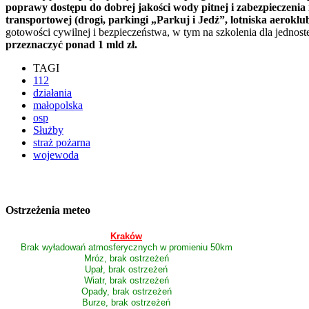
poprawy dostępu do dobrej jakości wody pitnej i zabezpieczenia
transportowej (drogi, parkingi „Parkuj i Jedź”, lotniska aeroklu
gotowości cywilnej i bezpieczeństwa, w tym na szkolenia dla jednos
przeznaczyć ponad 1 mld zł.
TAGI
112
działania
małopolska
osp
Służby
straż pożarna
wojewoda
Ostrzeżenia meteo
Kraków
Brak wyładowań atmosferycznych w promieniu 50km
Mróz, brak ostrzeżeń
Upał, brak ostrzeżeń
Wiatr, brak ostrzeżeń
Opady, brak ostrzeżeń
Burze, brak ostrzeżeń