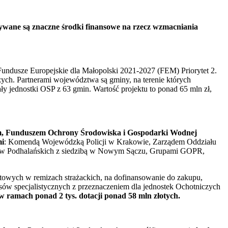
ywane są znaczne środki finansowe na rzecz wzmacniania
undusze Europejskie dla Małopolski 2021-2027 (FEM) Priorytet 2.
zych. Partnerami województwa są gminy, na terenie których
ły jednostki OSP z 63 gmin. Wartość projektu to ponad 65 mln zł,
m, Funduszem Ochrony Środowiska i Gospodarki Wodnej
mi
: Komendą Wojewódzką Policji w Krakowie, Zarządem Oddziału
ców Podhalańskich z siedzibą w Nowym Sączu, Grupami GOPR,
owych w remizach strażackich, na dofinansowanie do zakupu,
rsów specjalistycznych z przeznaczeniem dla jednostek Ochotniczych
 ramach ponad 2 tys. dotacji ponad 58 mln złotych.