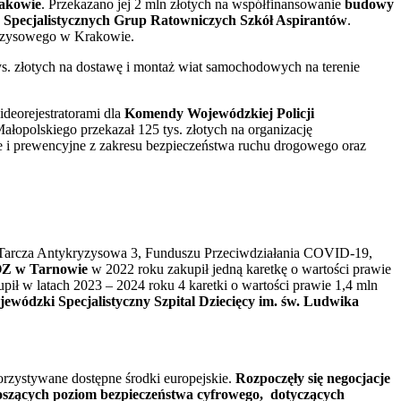
akowie
. Przekazano jej 2 mln złotych na współfinansowanie
budowy
 Specjalistycznych Grup Ratowniczych Szkół Aspirantów
.
ryzysowego w Krakowie.
s. złotych na dostawę i montaż wiat samochodowych na terenie
ideorejestratorami dla
Komendy Wojewódzkiej Policji
polskiego przekazał 125 tys. złotych na organizację
jne i prewencyjne z zakresu bezpieczeństwa ruchu drogowego oraz
j Tarcza Antykryzysowa 3, Funduszu Przeciwdziałania COVID-19,
ZOZ w Tarnowie
w 2022 roku zakupił jedną karetkę o wartości prawie
pił w latach 2023 – 2024 roku 4 karetki o wartości prawie 1,4 mln
ewódzki Specjalistyczny Szpital Dziecięcy im. św. Ludwika
rzystywane dostępne środki europejskie.
Rozpoczęły się negocjacje
oszących poziom bezpieczeństwa cyfrowego, dotyczących