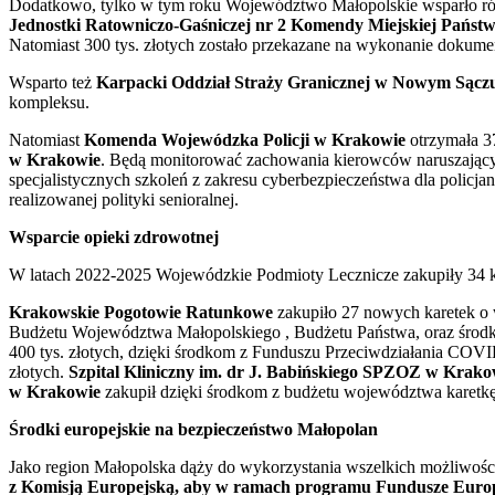
Dodatkowo, tylko w tym roku Województwo Małopolskie wsparło r
Jednostki Ratowniczo-Gaśniczej nr 2 Komendy Miejskiej Państ
Natomiast 300 tys. złotych zostało przekazane na wykonanie dokume
Wsparto też
Karpacki Oddział Straży Granicznej w Nowym Sącz
kompleksu.
Natomiast
Komenda Wojewódzka Policji w Krakowie
otrzymała 37
w Krakowie
. Będą monitorować zachowania kierowców naruszający
specjalistycznych szkoleń z zakresu cyberbezpieczeństwa dla policja
realizowanej polityki senioralnej.
Wsparcie opieki zdrowotnej
W latach 2022-2025 Wojewódzkie Podmioty Lecznicze zakupiły 34 ka
Krakowskie Pogotowie Ratunkowe
zakupiło 27 nowych karetek o 
Budżetu Województwa Małopolskiego , Budżetu Państwa, oraz środ
400 tys. złotych, dzięki środkom z Funduszu Przeciwdziałania COV
złotych.
Szpital Kliniczny im. dr J. Babińskiego SPZOZ w Krako
w Krakowie
zakupił dzięki środkom z budżetu województwa karetkę 
Środki europejskie na bezpieczeństwo Małopolan
Jako region Małopolska dąży do wykorzystania wszelkich możliwośc
z Komisją Europejską, aby w ramach programu Fundusze Europej