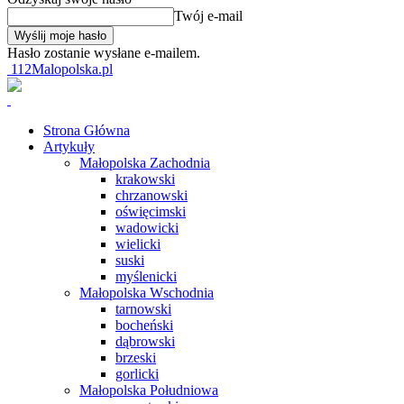
Twój e-mail
Hasło zostanie wysłane e-mailem.
112Malopolska.pl
Strona Główna
Artykuły
Małopolska Zachodnia
krakowski
chrzanowski
oświęcimski
wadowicki
wielicki
suski
myślenicki
Małopolska Wschodnia
tarnowski
bocheński
dąbrowski
brzeski
gorlicki
Małopolska Południowa