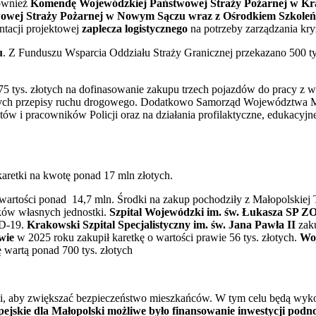
ównież
Komendę Wojewódzkiej Państwowej Straży Pożarnej w Kr
wowej Straży Pożarnej w Nowym Sączu wraz z Ośrodkiem Szkoleń
ntacji projektowej
zaplecza logistycznego
na potrzeby zarządzania k
u
. Z Funduszu Wsparcia Oddziału Straży Granicznej przekazano 500 ty
5 tys. złotych na dofinasowanie zakupu trzech pojazdów do pracy z w
ch przepisy ruchu drogowego. Dodatkowo Samorząd Województwa Mało
ntów i pracowników Policji oraz na działania profilaktyczne, edukacy
retki na kwotę ponad 17 mln złotych.
wartości ponad 14,7 mln. Środki na zakup pochodziły z Małopolskie
ków własnych jednostki.
Szpital Wojewódzki im. św. Łukasza SP 
ID-19.
Krakowski Szpital Specjalistyczny im. św. Jana Pawła II
zaku
wie
w 2025 roku zakupił karetkę o wartości prawie 56 tys. złotych.
Woj
wartą ponad 700 tys. złotych
i, aby zwiększać bezpieczeństwo mieszkańców. W tym celu będą wyko
skie dla Małopolski możliwe było finansowanie inwestycji podn