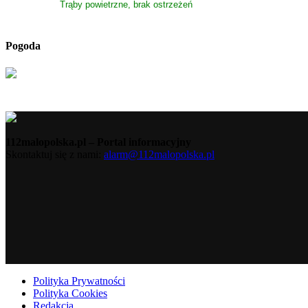
Trąby powietrzne, brak ostrzeżeń
Pogoda
112malopolska.pl – Portal informacyjny
Skontaktuj się z nami:
alarm@112malopolska.pl
Polityka Prywatności
Polityka Cookies
Redakcja