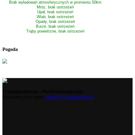
Brak wyładowań atmosferycznych w promieniu 50km
Mróz, brak ostrzeżeń
Upał, brak ostrzeżeń
Wiatr, brak ostrzeżeń
Opady, brak ostrzeżeń
Burze, brak ostrzeżeń
Trąby powietrzne, brak ostrzeżeń
Pogoda
112malopolska.pl – Portal informacyjny
Skontaktuj się z nami:
alarm@112malopolska.pl