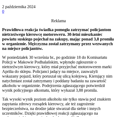
2 października 2024
0
Reklama
Prawidłowa reakcja świadka pomogła zatrzymać policjantom
nietrzeźwego kierowcę motoroweru. 30-letni mieszkaniec
powiatu suskiego pojechał na zakupy, mając ponad 3,8 promila
w organizmie. Mężczyzna został zatrzymany przez wezwanych
na miejsce policjantów.
W poniedziałek 30 września br., po godzinie 18 do Komisariatu
Policji w Makowie Podhalańskim, wpłynęło zgłoszenie o
nietrzeźwym kierowcy, który miał przyjechać motorowerem marki
Aprilia do sklepu. Policjanci jadący na miejsce, zauważyli
wskazany pojazd, który poruszał się ulicą kolejową. Kierujący nim
natychmiast został zatrzymany i poddany badaniu na zawartość
alkoholu w organizmie. Podejrzenia zgłaszającego potwierdził
wynik policyjnego alkomatu, który wykazał 3,88 promila.
Tak wysoki wynik poziom alkoholu nie tylko stawia pod znakiem
zapytania zdrowy rozsądek kierowcy, ale też zagrożenie
bezpieczeństwa, na drodze jakie stwarzał dla siebie i innych
uczestników. Dzięki prawidłowej reakcji zgłaszającego na