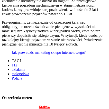
zachowanie kierowcy nie doszło do tragedii. Za przestępstwo
kierowania pojazdem mechanicznym w stanie nietrzeźwości,
kodeks karny przewiduje karę pozbawienia wolności do 2 lat i
zakaz prowadzenia pojazdów nawet do 15 lat.
Przypominamy, że niezależnie od orzeczonej kary, sąd
obligatoryjnie orzeka świadczenie pieniężne w wysokości nie
mniejszej niż 5 tysięcy złotych w przypadku osoby, która po raz
pierwszy dopuściła się takiego czynu. W sytuacji, kiedy osoba po
raz kolejny kieruje pojazdem w stanie nietrzeźwości, świadczenie
pieniężne jest nie mniejsze niż 10 tysięcy złotych.
Jak prowadzić marketing sklepu internetowego?
TAGI
112
działania
małopolska
Policja
Ostrzeżenia meteo
Kraków