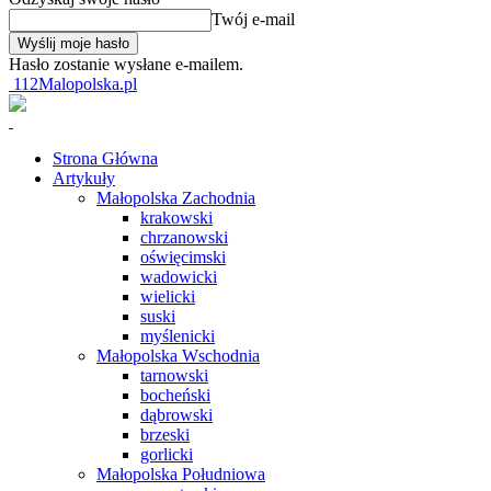
Twój e-mail
Hasło zostanie wysłane e-mailem.
112Malopolska.pl
Strona Główna
Artykuły
Małopolska Zachodnia
krakowski
chrzanowski
oświęcimski
wadowicki
wielicki
suski
myślenicki
Małopolska Wschodnia
tarnowski
bocheński
dąbrowski
brzeski
gorlicki
Małopolska Południowa