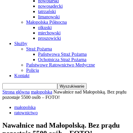
nowotarski
nowosądecki
tatrzański
limanowski
Małopolska Północna
olkuski
miechowski
proszowicki
Służby
Straż Pożarna
Państwowa Straż Pożarna
Ochotnicza Straż Pożarna
Państwowe Ratownictwo Medyczne
Policja
Kontakt
Strona główna
małopolska
Nawałnice nad Małopolską. Bez prądu
pozostaje 5500 osób – FOTO!
małopolska
ratownictwo
Nawałnice nad Małopolską. Bez prądu