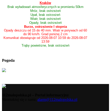
Kraków
Brak wyładowań atmosferycznych w promieniu 50km
Mróz, brak ostrzeżeń
Upał, brak ostrzeżeń
Wiatr, brak ostrzeżeń
Opady, brak ostrzeżeń
Burze, ostrzeżenie I stopnia
Opady deszczu od 15 do 40 mm. Wiatr w porywach od 60
do 90 km/h. Grad poniżej 2 cm
Komunikat obowiązuje od 2026-08-07 10:59 do 2026-08-07
13:59
Trąby powietrzne, brak ostrzeżeń
Pogoda
112malopolska.pl – Portal informacyjny
Skontaktuj się z nami:
alarm@112malopolska.pl