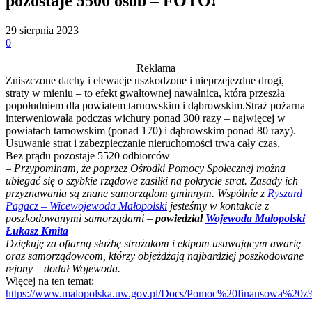
pozostaje 5500 osób – FOTO!
29 sierpnia 2023
0
Reklama
Zniszczone dachy i elewacje uszkodzone i nieprzejezdne drogi,
straty w mieniu – to efekt gwałtownej nawałnica, która przeszła
popołudniem dla powiatem tarnowskim i dąbrowskim.Straż pożarna
interweniowała podczas wichury ponad 300 razy – najwięcej w
powiatach tarnowskim (ponad 170) i dąbrowskim ponad 80 razy).
Usuwanie strat i zabezpieczanie nieruchomości trwa cały czas.
Bez prądu pozostaje 5520 odbiorców
– Przypominam, że poprzez Ośrodki Pomocy Społecznej można
ubiegać się o szybkie rządowe zasiłki na pokrycie strat. Zasady ich
przyznawania są znane samorządom gminnym. Wspólnie z
Ryszard
Pagacz – Wicewojewoda Małopolski
jesteśmy w kontakcie z
poszkodowanymi samorządami –
powiedział
Wojewoda Małopolski
Łukasz Kmita
Dziękuję za ofiarną służbę strażakom i ekipom usuwającym awarię
oraz samorządowcom, którzy objeżdżają najbardziej poszkodowane
rejony – dodał Wojewoda.
Więcej na ten temat:
https://www.malopolska.uw.gov.pl/Docs/Pomoc%20finansowa%2