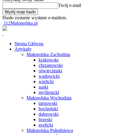
Twój e-mail
Hasło zostanie wysłane e-mailem.
112Malopolska.pl
Strona Główna
Artykuły
Małopolska Zachodnia
krakowski
chrzanowski
oświęcimski
wadowicki
wielicki
suski
myślenicki
Małopolska Wschodnia
tarnowski
bocheński
dąbrowski
brzeski
gorlicki
Małopolska Południowa