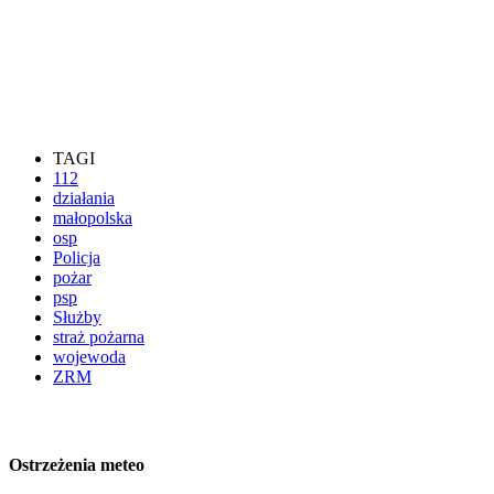
TAGI
112
działania
małopolska
osp
Policja
pożar
psp
Służby
straż pożarna
wojewoda
ZRM
Ostrzeżenia meteo