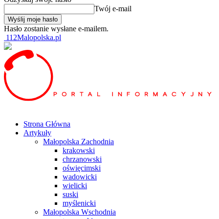
Twój e-mail
Hasło zostanie wysłane e-mailem.
112Malopolska.pl
Strona Główna
Artykuły
Małopolska Zachodnia
krakowski
chrzanowski
oświęcimski
wadowicki
wielicki
suski
myślenicki
Małopolska Wschodnia