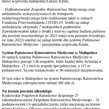
mówi wojewoda małopolski Łukasz Kmita.
– Dofinansowanie Zespołów Ratownictwa Medycznego oraz
ambulansów wykorzystywanych do transportu
sanitarnego/medycznego było realizowane także w ramach
Funduszu Przeciwdziałania COVID-19. Środki na zakup
ambulansów otrzymało 7 małopolskich podmiotów.
Zawnioskowałem także o środki z rezerwy ogólnej budżetu państwa
dla powiatu nowotarskiego (w 2023 roku) oraz powiatu brzeskiego
(w roku 2022) właśnie na zakup karetki dla systemu Państwowe
Ratownictwo Medyczne
– przypomina wojewoda Kmita.
System Państwowe Ratownictwo Medyczne w Małopolsce
W ramach systemu Państwowe Ratownictwo Medyczne w
Małopolsce pracuje 136 zespołów, które każdej doby dyżurują w
Małopolsce. 21 z nich to zespoły specjalistyczne, a 115 to
podstawowe. Są one rozlokowane w 96 miejscach stacjonowania.
W tym roku w Małopolsce na system Państwowego Ratownictwa
Medycznego zabezpieczono niemal 300 mln zł.
Na terenie powiatu olkuskiego
Krakowskie Pogotowie Ratunkowe dysponuje 37
zakontraktowanymi Zespołami Ratownictwa Medycznego – 31
podstawowymi i 6 specjalistycznymi, które stacjonują na terenie
miasta Krakowa, Olkusza, powiatów krakowskiego, olkuskiego