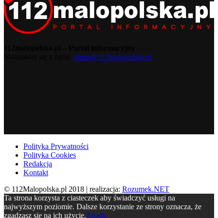
112malopolska.pl – Portal informacyjny
Skontaktuj się z nami:
alarm@112malopolska.pl
Polityka Prywatności
Polityka Cookies
Redakcja
Kontakt
© 112Malopolska.pl 2018 | realizacja:
Rozumek.NET
Ta strona korzysta z ciasteczek aby świadczyć usługi na
najwyższym poziomie. Dalsze korzystanie ze strony oznacza, że
zgadzasz się na ich użycie.
Zgoda