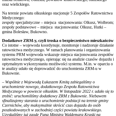
oraz wielickiego.
Na terenie powiatu olkuskiego stacjonuje 5 Zespołów Ratownictwa
Medycznego:
zespoły specjalistyczne – miejsca stacjonowania: Olkusz, Wolbrom;
zespoły podstawowe – miejsca stacjonowania: Olkusz, Hutki –
gmina Bolesław, Bukowno.
Dodatkowe ZRM-y, czyli troska o bezpieczeństwo mieszkańców
Co istotne – wojewoda koordynuje, monitoruje i nadzoruje działanie
ratownictwa medycznego. W ramach planowania i organizowania
systemu PRM wojewoda wskazuje miejsca stacjonowania zespołów
ratownictwa medycznego, opierając się na analizie czasów dojazdu i
optymalnym wykorzystaniu możliwości systemu. M.in. w oparciu o
te analizy udało się doprowadzić do uruchomienia ZRM-u w
Bukownie.
– Wspólnie z Wojewodą Łukaszem Kmitą zabiegaliśmy o
uruchomienie nowego, dodatkowego Zespołu Ratownictwa
Medycznego w powiecie olkuskim. W listopadzie 2022 r. udało się to
zrobić: uruchomiliśmy dodatkowy ZRM z Bukownie. Niebawem
sfinalizujemy starania o uruchomienie podstacji na terenie gminy
Czernichów, aby maksymalnie skrócić czas dojazdu do osób
poszkodowanych w zachodniej części powiatu krakowskiego.
Uzyskaliśmy już zgodę Pana Ministra Waldemara Kraski na