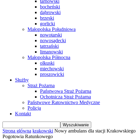
tarnowski
bocheński
dąbrowski
brzeski
gorlicki
Małopolska Południowa
nowotarski
nowosądecki
tatrzański
limanowski
Małopolska Północna
olkuski
miechowski
proszowicki
Służby
Straż Pożarna
Państwowa Straż Pożarna
Ochotnicza Straż Pożarna
Państwowe Ratownictwo Medyczne
Policja
Kontakt
Strona główna
krakowski
Nowy ambulans dla stacji Krakowskiego
Pogotowia Ratunkowego