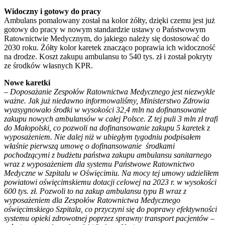
Widoczny i gotowy do pracy
Ambulans pomalowany został na kolor żółty, dzięki czemu jest już
gotowy do pracy w nowym standardzie ustawy o Państwowym
Ratownictwie Medycznym, do jakiego należy się dostosować do
2030 roku. Żółty kolor karetek znacząco poprawia ich widoczność
na drodze. Koszt zakupu ambulansu to 540 tys. zł i został pokryty
ze środków własnych KPR.
Nowe karetki
– Doposażanie Zespołów Ratownictwa Medycznego jest niezwykle
ważne. Jak już niedawno informowaliśmy, Ministerstwo Zdrowia
wyasygnowało środki w wysokości 32,4 mln na dofinansowanie
zakupu nowych ambulansów w całej Polsce. Z tej puli 3 mln zł trafi
do Małopolski, co pozwoli na dofinansowanie zakupu 5 karetek z
wyposażeniem. Nie dalej niż w ubiegłym tygodniu podpisałem
właśnie pierwszą umowę o dofinansowanie środkami
pochodzącymi z budżetu państwa zakupu ambulansu sanitarnego
wraz z wyposażeniem dla systemu Państwowe Ratownictwo
Medyczne w Szpitalu w Oświęcimiu. Na mocy tej umowy udzieliłem
powiatowi oświęcimskiemu dotacji celowej na 2023 r. w wysokości
600 tys. zł. Pozwoli to na zakup ambulansu typu B wraz z
wyposażeniem dla Zespołów Ratownictwa Medycznego
oświęcimskiego Szpitala, co przyczyni się do poprawy efektywności
systemu opieki zdrowotnej poprzez sprawny transport pacjentów
–