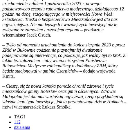
uruchomienie z dniem 1 października 2023 r. nowego
podstawowego zespołu ratownictwa medycznego, działającego 12
godzin na dobę, stacjonującego w miejscowości Nowa Wieś
Szlachecka. Troska o bezpieczeństwo Mieszkańców jest dla nas
najważniejsza. Nie ma lepszych i ważniejszych inwestycji niż te
związane ze zdrowiem i rozwojem regionu
– przekazuje
wiceminister Jacek Osuch.
– Tylko od momentu uruchomienia do końca sierpnia 2023 r. przez
ZRM w Bukownie codziennie przynajmniej dwukrotnie
podejmowane są interwencje, co pokazuje, jak ważny był to krok. Z
takim też założeniem – aby wzmocnić system Państwowe
Ratownictwo Medyczne zabiegaliśmy o dodatkowy ZRM, który
będzie stacjonował w gminie Czernichów
– dodaje wojewoda
Kmita.
– Cieszę, się że nowa karetka pomoże chronić zdrowie i życie
mieszkańców gminy Bolesław oraz gmin ościennych. Zdrowie
Małopolan jest dla nas wartością najwyższą, czego przykładem są
właśnie tego typu inwestycje, jak ta prezentowana dziś w Hutkach
–
mówi wicemarszałek Łukasz Smółka.
TAGI
112
działania